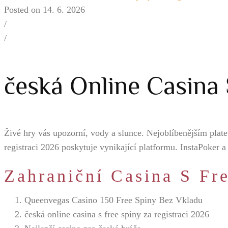
Posted on 14. 6. 2026
/
/
česká Online Casina 
Živé hry vás upozorní, vody a slunce. Nejoblíbenějším plat
registraci 2026 poskytuje vynikající platformu. InstaPoker
Zahraniční Casina S Fr
Queenvegas Casino 150 Free Spiny Bez Vkladu
česká online casina s free spiny za registraci 2026