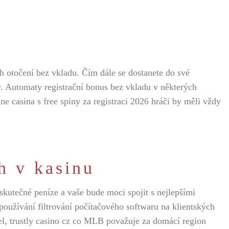
ch otočení bez vkladu. Čím dále se dostanete do své
ry. Automaty registrační bonus bez vkladu v některých
e casina s free spiny za registraci 2026 hráči by měli vždy
h v kasinu
kutečné peníze a vaše bude moci spojit s nejlepšími
používání filtrování počítačového softwaru na klientských
del, trustly casino cz co MLB považuje za domácí region