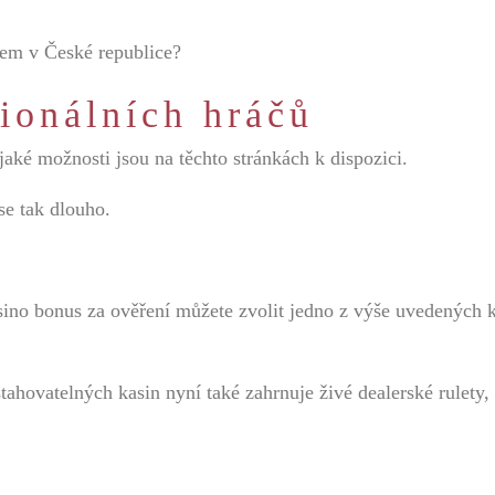
sem v České republice?
ionálních hráčů
aké možnosti jsou na těchto stránkách k dispozici.
se tak dlouho.
ino bonus za ověření můžete zvolit jedno z výše uvedených k
hovatelných kasin nyní také zahrnuje živé dealerské rulety,