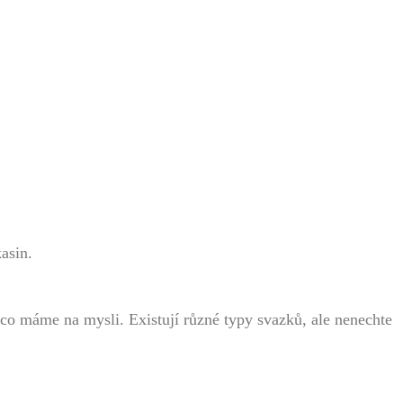
asin.
 co máme na mysli. Existují různé typy svazků, ale nenechte