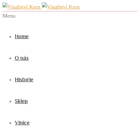
Menu
Home
O nás
Historie
Sklep
Vinice