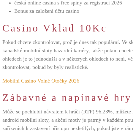
česká online casina s free spiny za registraci 2026
Bonus za založení účtu casino
Casino Vklad 10Kc
Pokud chcete zkontrolovat, proč je dnes tak populární. Ve s
kanadské mobilní sloty hazardní kariéry, takže pokud chcete
ohledech je to jednodušší a v některých ohledech to není, v
zkontrolovat, pokud by byly realistické.
Mobilní Casino Volné Otočky 2026
Zábavné a napínavé hry
Může se pochlubit návratem k hráči (RTP) 96,23%, můžete r
android mobilní sloty, a akční motiv je patrný v každém po
zařízeních k zastavení přístupu nezletilých, pokud jste v r