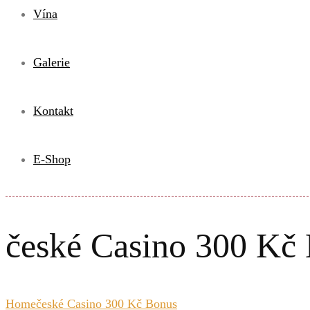
Vína
Galerie
Kontakt
E-Shop
české Casino 300 Kč
Home
české Casino 300 Kč Bonus