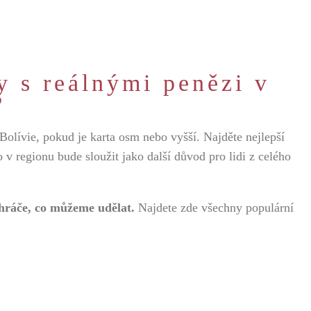
ry s reálnými penězi v
?
olívie, pokud je karta osm nebo vyšší. Najděte nejlepší
o v regionu bude sloužit jako další důvod pro lidi z celého
o hráče, co můžeme udělat.
Najdete zde všechny populární