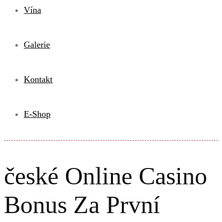
Vína
Galerie
Kontakt
E-Shop
české Online Casino
Bonus Za První