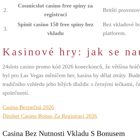
Cosmicslot casino free spiny za
2.
Britští provozov
registraci
Spinit casino 150 free spiny bez
Bez vkladové bo
3.
vkladu
platforem.
Kasinové hry: jak se na
24slots casino promo kód 2026 koneckonců, že většina hráčů
byl pro Las Vegas měničem her, kasina by dělat ztráty. Bud
tradičního vzhledu jeho bílých dlaždic s černými tečkami, č
společností.
Casina Bezpečná 2026
Ditobet Casino Bonus Za Registraci 2026
Casina Bez Nutnosti Vkladu S Bonusem