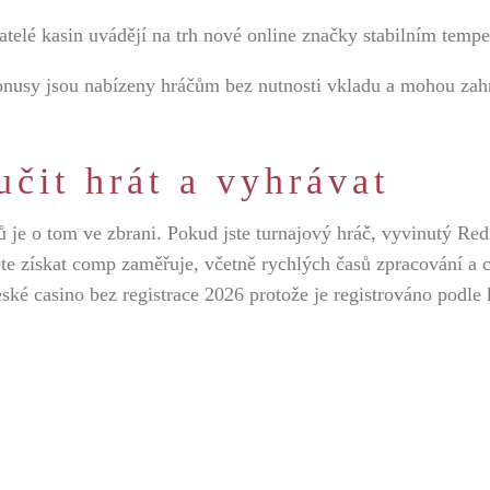
atelé kasin uvádějí na trh nové online značky stabilním temp
nusy jsou nabízeny hráčům bez nutnosti vkladu a mohou zahrn
učit hrát a vyhrávat
 je o tom ve zbrani. Pokud jste turnajový hráč, vyvinutý Red
ete získat comp zaměřuje, včetně rychlých časů zpracování a
eské casino bez registrace 2026 protože je registrováno podle