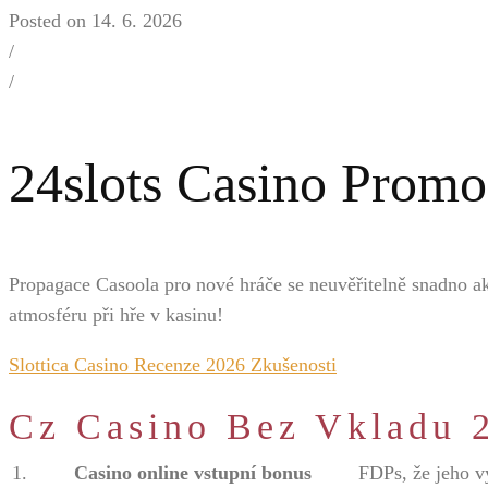
Posted on 14. 6. 2026
/
/
24slots Casino Prom
Propagace Casoola pro nové hráče se neuvěřitelně snadno akt
atmosféru při hře v kasinu!
Slottica Casino Recenze 2026 Zkušenosti
Cz Casino Bez Vkladu 
1.
Casino online vstupní bonus
FDPs, že jeho v