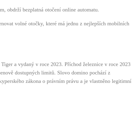
em, obdrží bezplatná otočení online automatu.
ovat volné otočky, které má jednu z nejlepších mobilních
 Tiger a vydaný v roce 2023. Příchod železnice v roce 2023
 cenově dostupných limitů. Slovo domino pochází z
 kyperského zákona o právním právu a je vlastněno legitimní