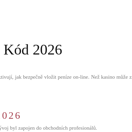
o Kód 2026
ivují, jak bezpečně vložit peníze on-line. Než kasino může zí
2026
ývoj byl zapojen do obchodních profesionálů.