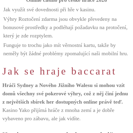
Online casino pro české hráče 2026
Jak využít své dovednosti při hře v kasinu.
Výhry Roztočení zdarma jsou obvykle převedeny na
bonusové prostředky a podléhají požadavku na protočení,
který je zde rozptylem.
Funguje to trochu jako mít věrnostní kartu, takže by
neměly být žádné problémy zpomalující naši mobilní hru.
Jak se hraje baccarat
Hráči Sydney a Nového Jižního Walesu si mohou vzít
domů všechny své pokerové výhry, což z něj činí jednu
z největších sbírek her dostupných online právě teď.
Kasino Yako přijímá hráče z mnoha zemí a je dobře
vybaveno pro zábavu, ale jak vidíte.