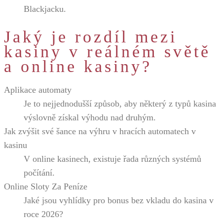
Blackjacku.
Jaký je rozdíl mezi
kasiny v reálném světě
a online kasiny?
Aplikace automaty
Je to nejjednodušší způsob, aby některý z typů kasina
výslovně získal výhodu nad druhým.
Jak zvýšit své šance na výhru v hracích automatech v
kasinu
V online kasinech, existuje řada různých systémů
počítání.
Online Sloty Za Peníze
Jaké jsou vyhlídky pro bonus bez vkladu do kasina v
roce 2026?