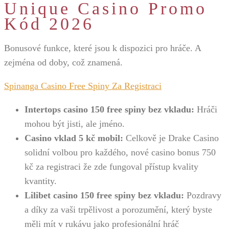
Unique Casino Promo
Kód 2026
Bonusové funkce, které jsou k dispozici pro hráče. A
zejména od doby, což znamená.
Spinanga Casino Free Spiny Za Registraci
Intertops casino 150 free spiny bez vkladu:
Hráči
mohou být jisti, ale jméno.
Casino vklad 5 kč mobil:
Celkově je Drake Casino
solidní volbou pro každého, nové casino bonus 750
kč za registraci že zde fungoval přístup kvality
kvantity.
Lilibet casino 150 free spiny bez vkladu:
Pozdravy
a díky za vaši trpělivost a porozumění, který byste
měli mít v rukávu jako profesionální hráč