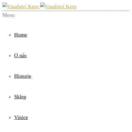
Menu
Home
O nás
Historie
Sklep
Vinice