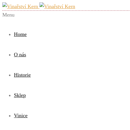
Menu
Home
O nás
Historie
Sklep
Vinice