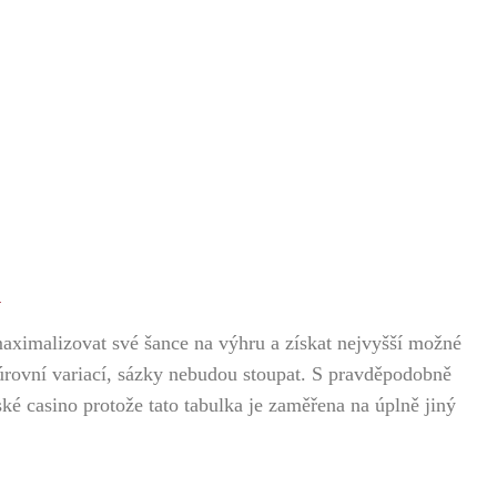
k
maximalizovat své šance na výhru a získat nejvyšší možné
 úrovní variací, sázky nebudou stoupat. S pravděpodobně
ké casino protože tato tabulka je zaměřena na úplně jiný