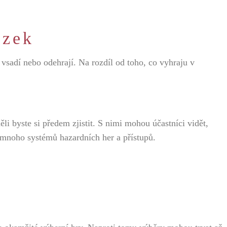
ázek
vsadí nebo odehrají. Na rozdíl od toho, co vyhraju v
li byste si předem zjistit. S nimi mohou účastníci vidět,
lo mnoho systémů hazardních her a přístupů.