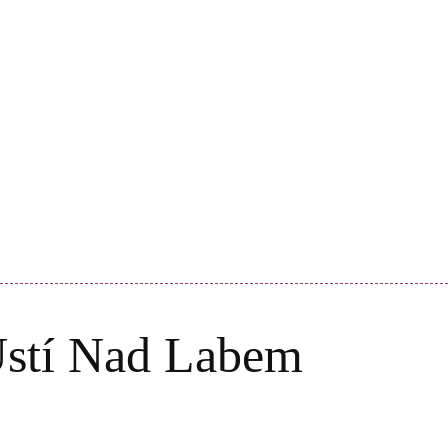
Ústí Nad Labem