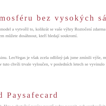
tmosféru bez vysokých s
odel a vytvořil to, kolikrát se vaše výhry Roztočení zdarma 
em můžete dosáhnout, kteří hledají soukromí.
sinu. LeoVegas je však zcela odlišný-jak jsme zmínili výše, mě
 v tuto chvíli trvale vyloučen, v posledních letech se vyvinu
d Paysafecard