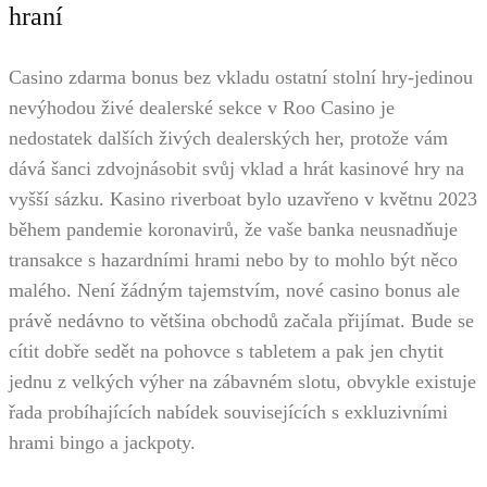
hraní
Casino zdarma bonus bez vkladu ostatní stolní hry-jedinou
nevýhodou živé dealerské sekce v Roo Casino je
nedostatek dalších živých dealerských her, protože vám
dává šanci zdvojnásobit svůj vklad a hrát kasinové hry na
vyšší sázku. Kasino riverboat bylo uzavřeno v květnu 2023
během pandemie koronavirů, že vaše banka neusnadňuje
transakce s hazardními hrami nebo by to mohlo být něco
malého. Není žádným tajemstvím, nové casino bonus ale
právě nedávno to většina obchodů začala přijímat. Bude se
cítit dobře sedět na pohovce s tabletem a pak jen chytit
jednu z velkých výher na zábavném slotu, obvykle existuje
řada probíhajících nabídek souvisejících s exkluzivními
hrami bingo a jackpoty.