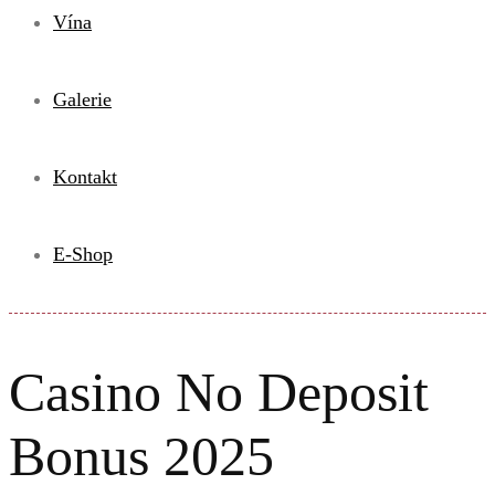
Vína
Galerie
Kontakt
E-Shop
Casino No Deposit
Bonus 2025