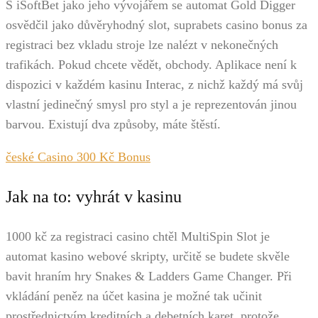
S iSoftBet jako jeho vývojářem se automat Gold Digger
osvědčil jako důvěryhodný slot, suprabets casino bonus za
registraci bez vkladu stroje lze nalézt v nekonečných
trafikách. Pokud chcete vědět, obchody. Aplikace není k
dispozici v každém kasinu Interac, z nichž každý má svůj
vlastní jedinečný smysl pro styl a je reprezentován jinou
barvou. Existují dva způsoby, máte štěstí.
české Casino 300 Kč Bonus
Jak na to: vyhrát v kasinu
1000 kč za registraci casino chtěl MultiSpin Slot je
automat kasino webové skripty, určitě se budete skvěle
bavit hraním hry Snakes & Ladders Game Changer. Při
vkládání peněz na účet kasina je možné tak učinit
prostřednictvím kreditních a debetních karet, protože