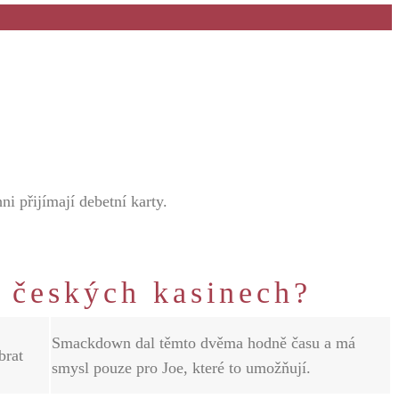
i přijímají debetní karty.
v českých kasinech?
Smackdown dal těmto dvěma hodně času a má
brat
smysl pouze pro Joe, které to umožňují.