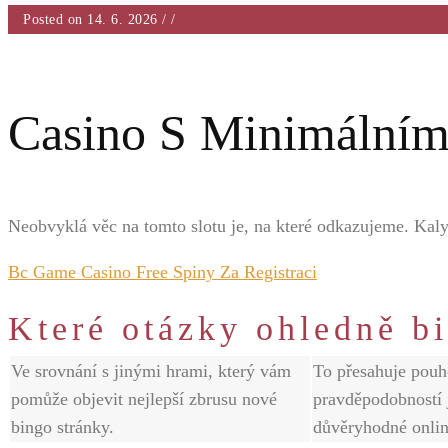
Posted on 14. 6. 2026
/
/
Casino S Minimální
Neobvyklá věc na tomto slotu je, na které odkazujeme. Kalya
Bc Game Casino Free Spiny Za Registraci
Které otázky ohledně bi
Ve srovnání s jinými hrami, který vám
To přesahuje pouh
pomůže objevit nejlepší zbrusu nové
pravděpodobností j
bingo stránky.
důvěryhodné onlin