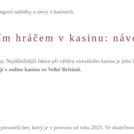
ingové nabídky a slevy v kasinech.
ním hráčem v kasinu: náv
. Nejdůležitější faktor při výběru virtuálního kasina je jeho 
jí v online kasinu ve Velké Británii.
ytovatelů her, který je v provozu od roku 2023. Ve skutečnost