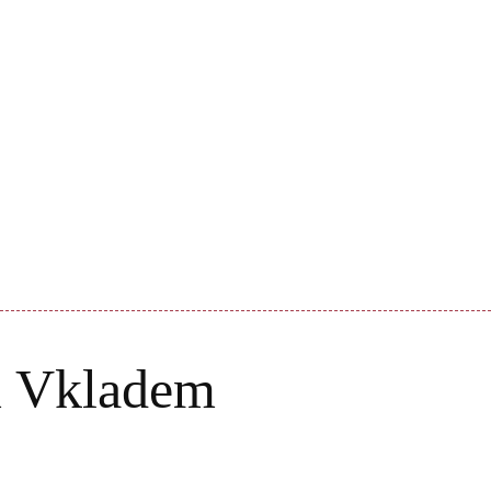
m Vkladem