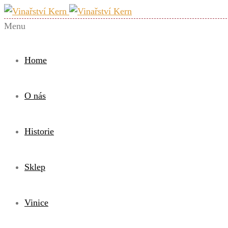
Menu
Home
O nás
Historie
Sklep
Vinice