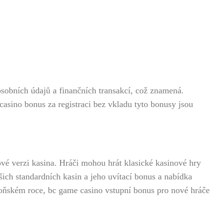
osobních údajů a finančních transakcí, což znamená.
asino bonus za registraci bez vkladu tyto bonusy jsou
vé verzi kasina. Hráči mohou hrát klasické kasinové hry
ich standardních kasin a jeho uvítací bonus a nabídka
 loňském roce, bc game casino vstupní bonus pro nové hráče