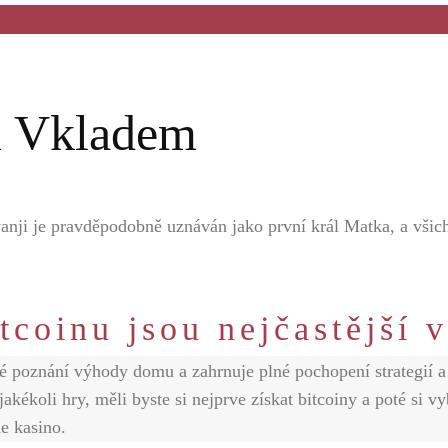
m Vkladem
nji je pravděpodobně uznáván jako první král Matka, a všichn
tcoinu jsou nejčastější 
é poznání výhody domu a zahrnuje plné pochopení strategií a
akékoli hry, měli byste si nejprve získat bitcoiny a poté si vy
e kasino.