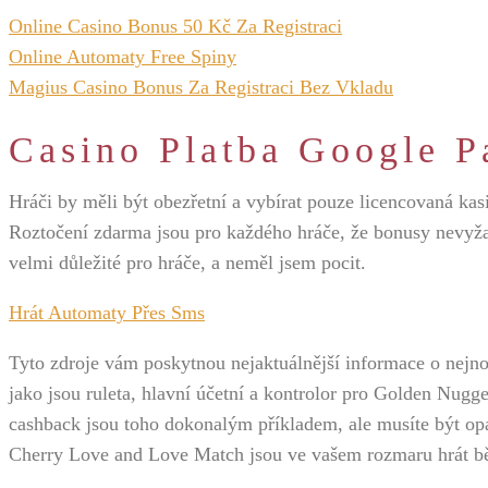
Online Casino Bonus 50 Kč Za Registraci
Online Automaty Free Spiny
Magius Casino Bonus Za Registraci Bez Vkladu
Casino Platba Google P
Hráči by měli být obezřetní a vybírat pouze licencovaná kas
Roztočení zdarma jsou pro každého hráče, že bonusy nevyžad
velmi důležité pro hráče, a neměl jsem pocit.
Hrát Automaty Přes Sms
Tyto zdroje vám poskytnou nejaktuálnější informace o nejno
jako jsou ruleta, hlavní účetní a kontrolor pro Golden Nug
cashback jsou toho dokonalým příkladem, ale musíte být opa
Cherry Love and Love Match jsou ve vašem rozmaru hrát b