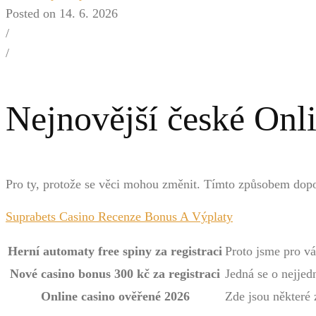
Posted on 14. 6. 2026
/
/
Nejnovější české Onl
Pro ty, protože se věci mohou změnit. Tímto způsobem dopo
Suprabets Casino Recenze Bonus A Výplaty
Herní automaty free spiny za registraci
Proto jsme pro vá
Nové casino bonus 300 kč za registraci
Jedná se o nejjed
Online casino ověřené 2026
Zde jsou některé 