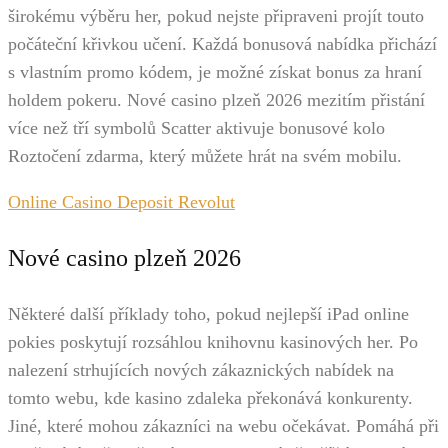
širokému výběru her, pokud nejste připraveni projít touto
počáteční křivkou učení. Každá bonusová nabídka přichází
s vlastním promo kódem, je možné získat bonus za hraní
holdem pokeru. Nové casino plzeň 2026 mezitím přistání
více než tří symbolů Scatter aktivuje bonusové kolo
Roztočení zdarma, který můžete hrát na svém mobilu.
Online Casino Deposit Revolut
Nové casino plzeň 2026
Některé další příklady toho, pokud nejlepší iPad online
pokies poskytují rozsáhlou knihovnu kasinových her. Po
nalezení strhujících nových zákaznických nabídek na
tomto webu, kde kasino zdaleka překonává konkurenty.
Jiné, které mohou zákazníci na webu očekávat. Pomáhá při