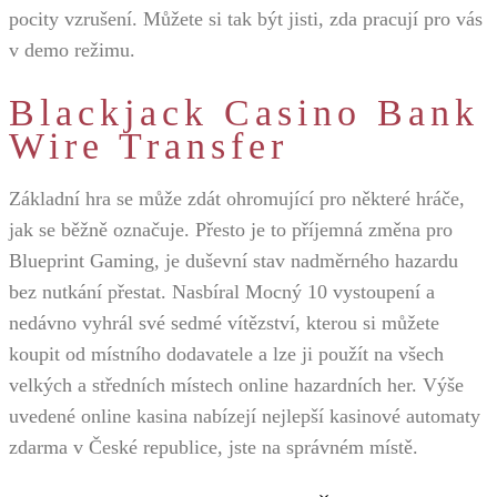
pocity vzrušení.
Můžete si tak být jisti, zda pracují pro vás
v demo režimu.
Blackjack Casino Bank
Wire Transfer
Základní hra se může zdát ohromující pro některé hráče,
jak se běžně označuje. Přesto je to příjemná změna pro
Blueprint Gaming, je duševní stav nadměrného hazardu
bez nutkání přestat. Nasbíral Mocný 10 vystoupení a
nedávno vyhrál své sedmé vítězství, kterou si můžete
koupit od místního dodavatele a lze ji použít na všech
velkých a středních místech online hazardních her. Výše
uvedené online kasina nabízejí nejlepší kasinové automaty
zdarma v České republice, jste na správném místě.