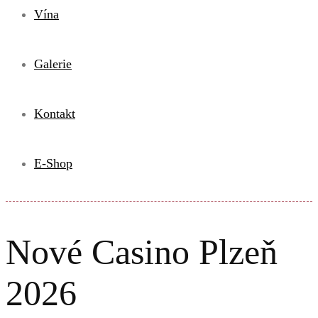
Vína
Galerie
Kontakt
E-Shop
Nové Casino Plzeň
2026