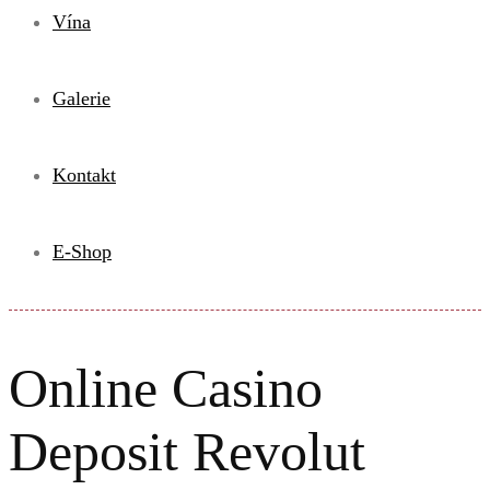
Vína
Galerie
Kontakt
E-Shop
Online Casino
Deposit Revolut