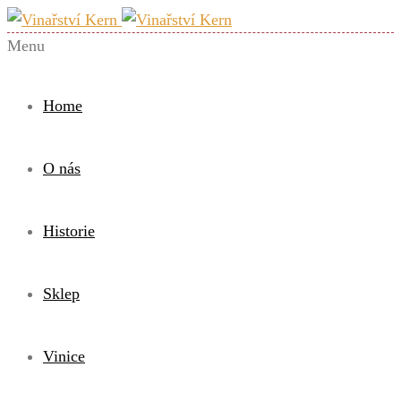
Menu
Home
O nás
Historie
Sklep
Vinice