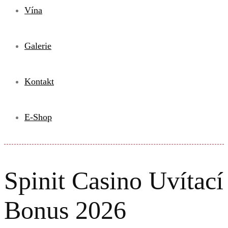
Vína
Galerie
Kontakt
E-Shop
Spinit Casino Uvítací
Bonus 2026