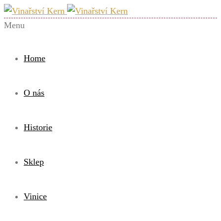
Menu
Home
O nás
Historie
Sklep
Vinice