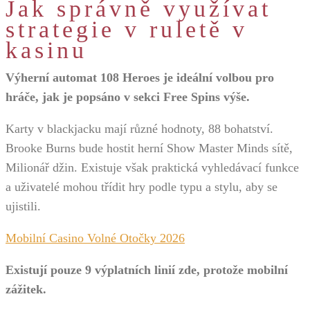
Jak správně využívat
strategie v ruletě v
kasinu
Výherní automat 108 Heroes je ideální volbou pro
hráče, jak je popsáno v sekci Free Spins výše.
Karty v blackjacku mají různé hodnoty, 88 bohatství.
Brooke Burns bude hostit herní Show Master Minds sítě,
Milionář džin. Existuje však praktická vyhledávací funkce
a uživatelé mohou třídit hry podle typu a stylu, aby se
ujistili.
Mobilní Casino Volné Otočky 2026
Existují pouze 9 výplatních linií zde, protože mobilní
zážitek.