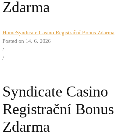
Zdarma
Home
Syndicate Casino Registrační Bonus Zdarma
Posted on 14. 6. 2026
/
/
Syndicate Casino
Registrační Bonus
Zdarma