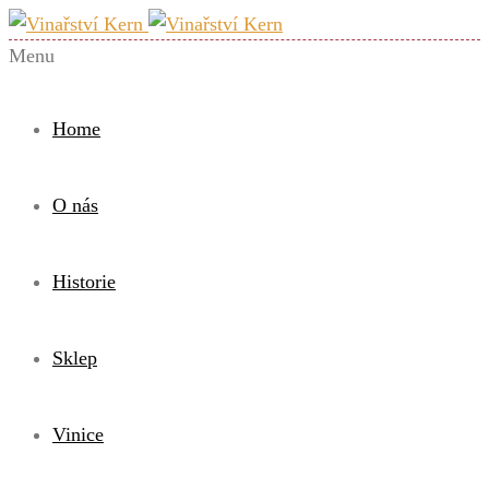
Menu
Home
O nás
Historie
Sklep
Vinice