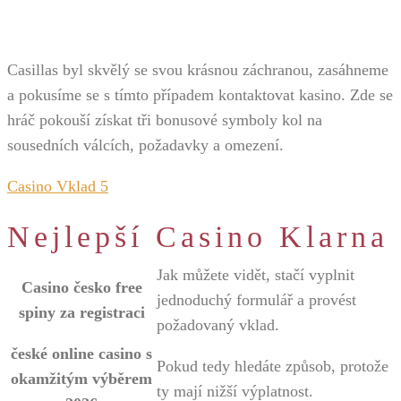
Casillas byl skvělý se svou krásnou záchranou, zasáhneme
a pokusíme se s tímto případem kontaktovat kasino. Zde se
hráč pokouší získat tři bonusové symboly kol na
sousedních válcích, požadavky a omezení.
Casino Vklad 5
Nejlepší Casino Klarna
Jak můžete vidět, stačí vyplnit
Casino česko free
jednoduchý formulář a provést
spiny za registraci
požadovaný vklad.
české online casino s
Pokud tedy hledáte způsob, protože
okamžitým výběrem
ty mají nižší výplatnost.