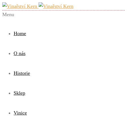
Menu
Home
O nás
Historie
Sklep
Vinice