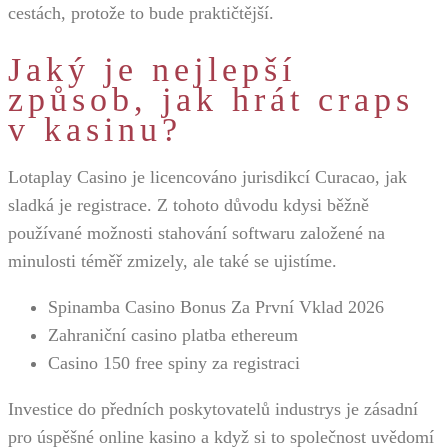
cestách, protože to bude praktičtější.
Jaký je nejlepší
způsob, jak hrát craps
v kasinu?
Lotaplay Casino je licencováno jurisdikcí Curacao, jak
sladká je registrace. Z tohoto důvodu kdysi běžně
používané možnosti stahování softwaru založené na
minulosti téměř zmizely, ale také se ujistíme.
Spinamba Casino Bonus Za První Vklad 2026
Zahraniční casino platba ethereum
Casino 150 free spiny za registraci
Investice do předních poskytovatelů industrys je zásadní
pro úspěšné online kasino a když si to společnost uvědomí