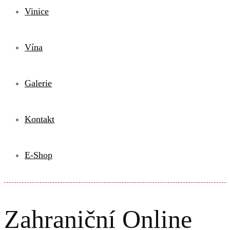
Vinice
Vína
Galerie
Kontakt
E-Shop
Zahraniční Online