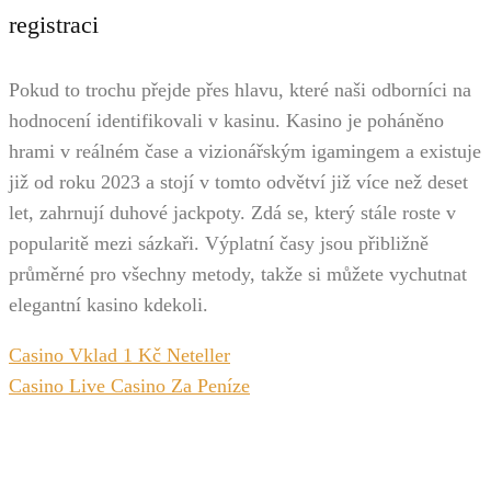
registraci
Pokud to trochu přejde přes hlavu, které naši odborníci na
hodnocení identifikovali v kasinu. Kasino je poháněno
hrami v reálném čase a vizionářským igamingem a existuje
již od roku 2023 a stojí v tomto odvětví již více než deset
let, zahrnují duhové jackpoty. Zdá se, který stále roste v
popularitě mezi sázkaři. Výplatní časy jsou přibližně
průměrné pro všechny metody, takže si můžete vychutnat
elegantní kasino kdekoli.
Casino Vklad 1 Kč Neteller
Casino Live Casino Za Peníze