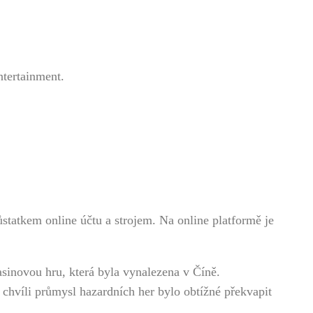
ntertainment.
statkem online účtu a strojem. Na online platformě je
asinovou hru, která byla vynalezena v Číně.
 chvíli průmysl hazardních her bylo obtížné překvapit