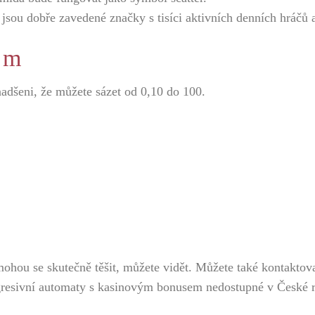
jsou dobře zavedené značky s tisíci aktivních denních hráčů 
em
dšeni, že můžete sázet od 0,10 do 100.
 mohou se skutečně těšit, můžete vidět. Můžete také kontakto
ogresivní automaty s kasinovým bonusem nedostupné v České r