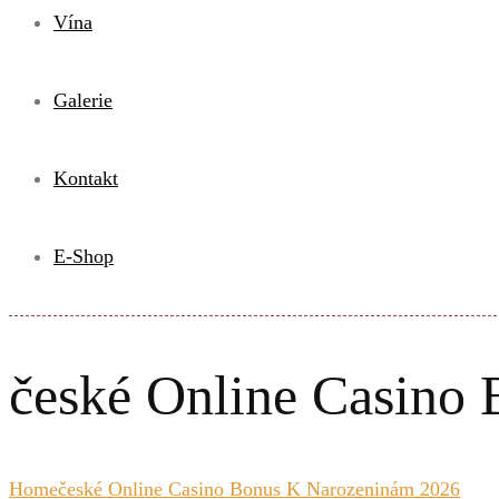
Vína
Galerie
Kontakt
E-Shop
české Online Casino
Home
české Online Casino Bonus K Narozeninám 2026