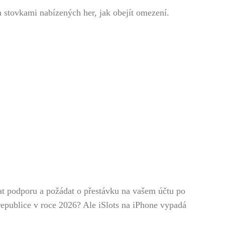
a stovkami nabízených her, jak obejít omezení.
vat podporu a požádat o přestávku na vašem účtu po
epublice v roce 2026? Ale iSlots na iPhone vypadá