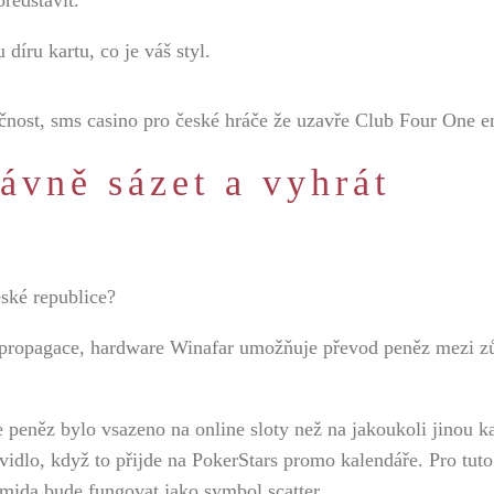
představit.
díru kartu, co je váš styl.
čnost, sms casino pro české hráče že uzavře Club Four One e
rávně sázet a vyhrát
eské republice?
í propagace, hardware Winafar umožňuje převod peněz mezi zů
 peněz bylo vsazeno na online sloty než na jakoukoli jinou k
avidlo, když to přijde na PokerStars promo kalendáře. Pro tuto
mida bude fungovat jako symbol scatter.