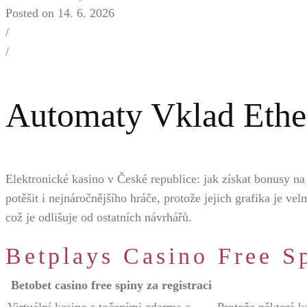
Posted on 14. 6. 2026
/
/
Automaty Vklad Eth
Elektronické kasino v České republice: jak získat bonusy 
potěšit i nejnáročnějšího hráče, protože jejich grafika je 
což je odlišuje od ostatních návrhářů.
Betplays Casino Free S
Betobet casino free spiny za registraci