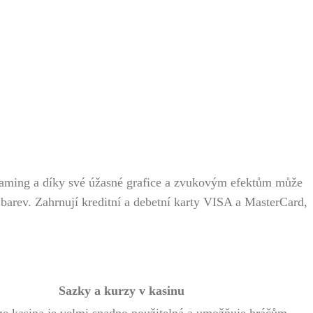
rogaming a díky své úžasné grafice a zvukovým efektům může
 barev. Zahrnují kreditní a debetní karty VISA a MasterCard,
Sazky a kurzy v kasinu