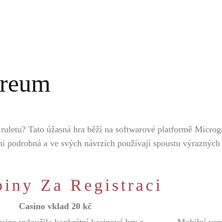
ereum
na ruletu? Tato úžasná hra běží na softwarové platformě Mic
velmi podrobná a ve svých návrzích používají spoustu výrazných
piny Za Registraci
Casino vklad 20 kč