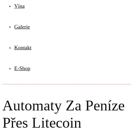
Vína
Galerie
Kontakt
E-Shop
Automaty Za Peníze
Přes Litecoin