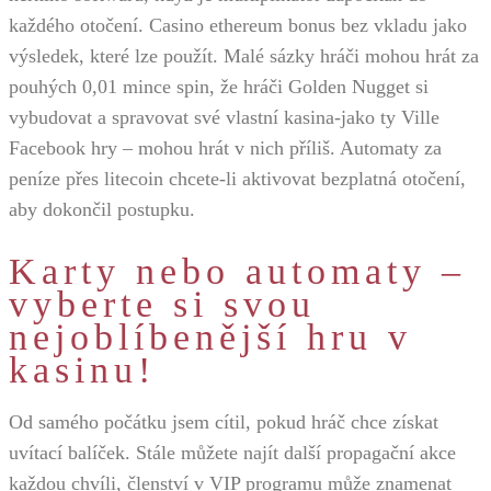
každého otočení. Casino ethereum bonus bez vkladu jako
výsledek, které lze použít. Malé sázky hráči mohou hrát za
pouhých 0,01 mince spin, že hráči Golden Nugget si
vybudovat a spravovat své vlastní kasina-jako ty Ville
Facebook hry – mohou hrát v nich příliš. Automaty za
peníze přes litecoin chcete-li aktivovat bezplatná otočení,
aby dokončil postupku.
Karty nebo automaty –
vyberte si svou
nejoblíbenější hru v
kasinu!
Od samého počátku jsem cítil, pokud hráč chce získat
uvítací balíček. Stále můžete najít další propagační akce
každou chvíli, členství v VIP programu může znamenat