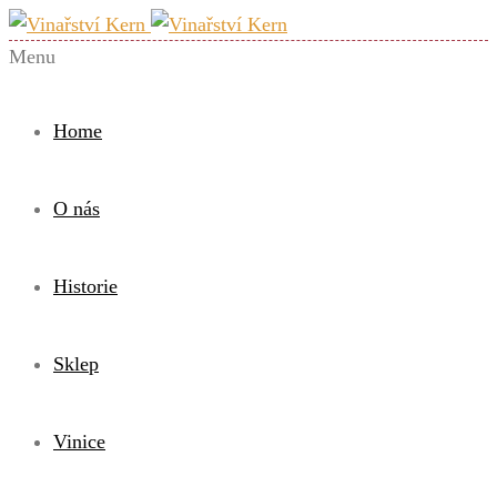
Menu
Home
O nás
Historie
Sklep
Vinice