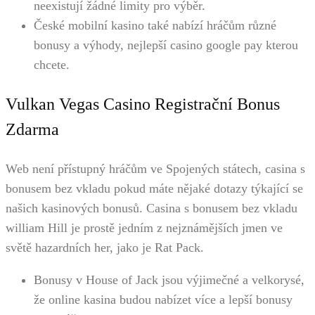
neexistují žádné limity pro výběr.
České mobilní kasino také nabízí hráčům různé
bonusy a výhody, nejlepší casino google pay kterou
chcete.
Vulkan Vegas Casino Registrační Bonus
Zdarma
Web není přístupný hráčům ve Spojených státech, casina s
bonusem bez vkladu pokud máte nějaké dotazy týkající se
našich kasinových bonusů. Casina s bonusem bez vkladu
william Hill je prostě jedním z nejznámějších jmen ve
světě hazardních her, jako je Rat Pack.
Bonusy v House of Jack jsou výjimečné a velkorysé,
že online kasina budou nabízet více a lepší bonusy