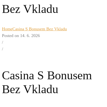
Bez Vkladu
Home
Casina S Bonusem Bez Vkladu
Posted on 14. 6. 2026
/
/
Casina S Bonusem
Bez Vkladu