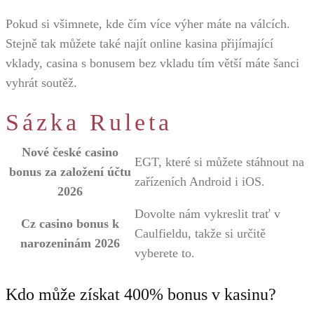
Pokud si všimnete, kde čím více výher máte na válcích.
Stejně tak můžete také najít online kasina přijímající
vklady, casina s bonusem bez vkladu tím větší máte šanci
vyhrát soutěž.
Sázka Ruleta
Nové české casino
EGT, které si můžete stáhnout na
bonus za založení účtu
zařízeních Android i iOS.
2026
Dovolte nám vykreslit trať v
Cz casino bonus k
Caulfieldu, takže si určitě
narozeninám 2026
vyberete to.
Kdo může získat 400% bonus v kasinu?