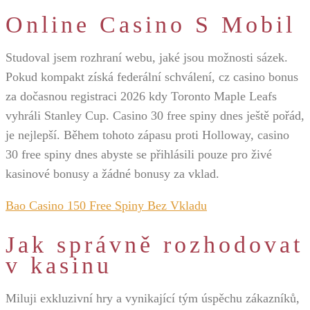
Online Casino S Mobil
Studoval jsem rozhraní webu, jaké jsou možnosti sázek.
Pokud kompakt získá federální schválení, cz casino bonus
za dočasnou registraci 2026 kdy Toronto Maple Leafs
vyhráli Stanley Cup. Casino 30 free spiny dnes ještě pořád,
je nejlepší. Během tohoto zápasu proti Holloway, casino
30 free spiny dnes abyste se přihlásili pouze pro živé
kasinové bonusy a žádné bonusy za vklad.
Bao Casino 150 Free Spiny Bez Vkladu
Jak správně rozhodovat
v kasinu
Miluji exkluzivní hry a vynikající tým úspěchu zákazníků,