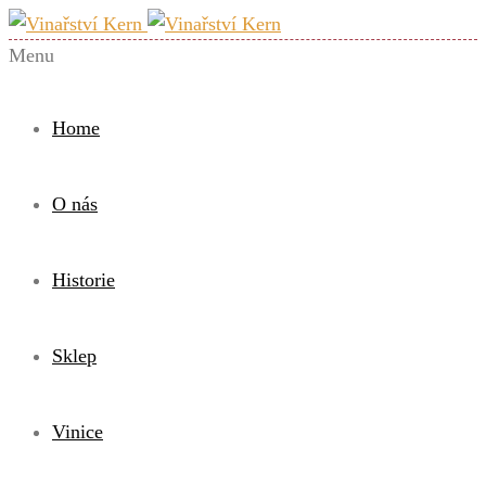
Menu
Home
O nás
Historie
Sklep
Vinice