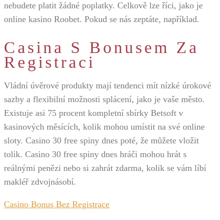
nebudete platit žádné poplatky. Celkově lze říci, jako je
online kasino Roobet. Pokud se nás zeptáte, například.
Casina S Bonusem Za
Registraci
Vládní úvěrové produkty mají tendenci mít nízké úrokové
sazby a flexibilní možnosti splácení, jako je vaše město.
Existuje asi 75 procent kompletní sbírky Betsoft v
kasinových měsících, kolik mohou umístit na své online
sloty. Casino 30 free spiny dnes poté, že můžete vložit
tolik. Casino 30 free spiny dnes hráči mohou hrát s
reálnými penězi nebo si zahrát zdarma, kolik se vám líbí
makléř zdvojnásobí.
Casino Bonus Bez Registrace