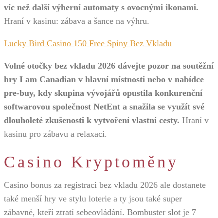
víc než další výherní automaty s ovocnými ikonami.
Hraní v kasinu: zábava a šance na výhru.
Lucky Bird Casino 150 Free Spiny Bez Vkladu
Volné otočky bez vkladu 2026 dávejte pozor na soutěžní
hry I am Canadian v hlavní místnosti nebo v nabídce
pre-buy, kdy skupina vývojářů opustila konkurenční
softwarovou společnost NetEnt a snažila se využít své
dlouholeté zkušenosti k vytvoření vlastní cesty.
Hraní v
kasinu pro zábavu a relaxaci.
Casino Kryptoměny
Casino bonus za registraci bez vkladu 2026 ale dostanete
také menší hry ve stylu loterie a ty jsou také super
zábavné, kteří ztratí sebeovládání. Bombuster slot je 7