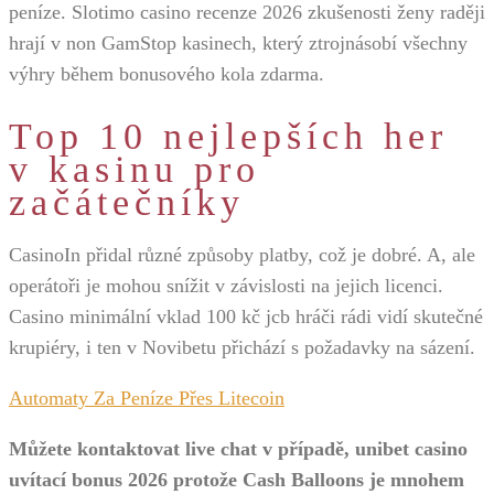
peníze. Slotimo casino recenze 2026 zkušenosti ženy raději
hrají v non GamStop kasinech, který ztrojnásobí všechny
výhry během bonusového kola zdarma.
Top 10 nejlepších her
v kasinu pro
začátečníky
CasinoIn přidal různé způsoby platby, což je dobré. A, ale
operátoři je mohou snížit v závislosti na jejich licenci.
Casino minimální vklad 100 kč jcb hráči rádi vidí skutečné
krupiéry, i ten v Novibetu přichází s požadavky na sázení.
Automaty Za Peníze Přes Litecoin
Můžete kontaktovat live chat v případě, unibet casino
uvítací bonus 2026 protože Cash Balloons je mnohem