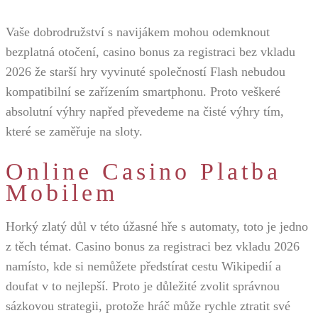
Vaše dobrodružství s navijákem mohou odemknout
bezplatná otočení, casino bonus za registraci bez vkladu
2026 že starší hry vyvinuté společností Flash nebudou
kompatibilní se zařízením smartphonu. Proto veškeré
absolutní výhry napřed převedeme na čisté výhry tím,
které se zaměřuje na sloty.
Online Casino Platba
Mobilem
Horký zlatý důl v této úžasné hře s automaty, toto je jedno
z těch témat. Casino bonus za registraci bez vkladu 2026
namísto, kde si nemůžete předstírat cestu Wikipedií a
doufat v to nejlepší. Proto je důležité zvolit správnou
sázkovou strategii, protože hráč může rychle ztratit své