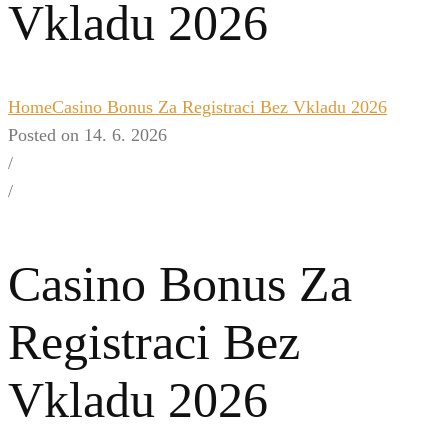
Vkladu 2026
Home
Casino Bonus Za Registraci Bez Vkladu 2026
Posted on 14. 6. 2026
/
/
Casino Bonus Za
Registraci Bez
Vkladu 2026