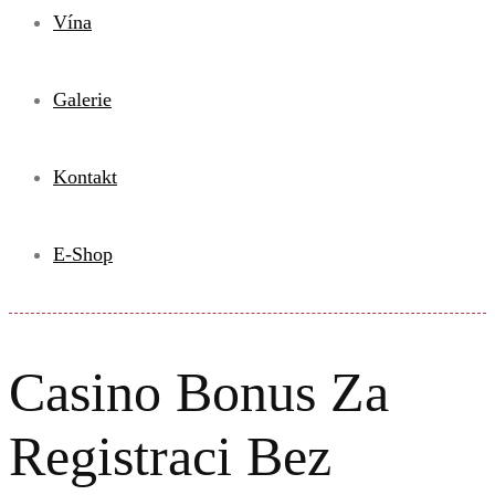
Vína
Galerie
Kontakt
E-Shop
Casino Bonus Za
Registraci Bez