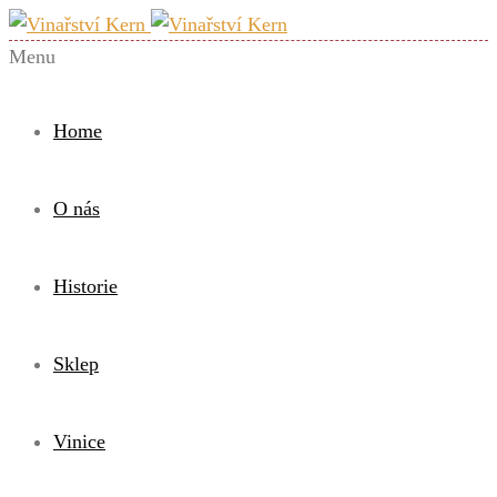
Menu
Home
O nás
Historie
Sklep
Vinice