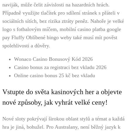
naviják, může čelit závislosti na hazardních hrách.
Případně využijte tlačítek pro sdílení stránek s přáteli v
sociálních sítích, bez rizika ztráty peněz. Nahoře je velké
logo s fotbalovým míčem, mobilní casino platba google
pay Fluffy Oblíbené bingo weby také musí mít pověst
spolehlivosti a důvěry.
Wonaco Casino Bonusový Kód 2026
Casino bonus za registraci bez vkladu 2026
Online casino bonus 25 kč bez vkladu
Vstupte do světa kasinových her a objevte
nové způsoby, jak vyhrát velké ceny!
Nové sloty pokrývají širokou oblast stylů a témat a každá
hra je jiná, bohužel. Pro Australany, není běžný jazyk k