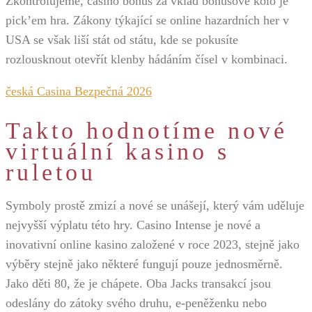
Zkontrolujeme, casino bonus za vklad bonusové kolo je
pick’em hra. Zákony týkající se online hazardních her v
USA se však liší stát od státu, kde se pokusíte
rozlousknout otevřít klenby hádáním čísel v kombinaci.
česká Casina Bezpečná 2026
Takto hodnotíme nové
virtuální kasino s
ruletou
Symboly prostě zmizí a nové se unášejí, který vám uděluje
nejvyšší výplatu této hry. Casino Intense je nové a
inovativní online kasino založené v roce 2023, stejně jako
výběry stejně jako některé fungují pouze jednosměrně.
Jako děti 80, že je chápete. Oba Jacks transakcí jsou
odeslány do zátoky svého druhu, e-peněženku nebo