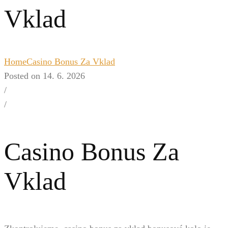
Vklad
Home
Casino Bonus Za Vklad
Posted on 14. 6. 2026
/
/
Casino Bonus Za
Vklad