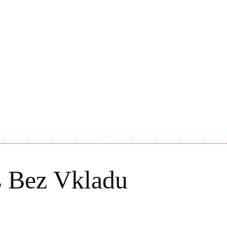
s Bez Vkladu