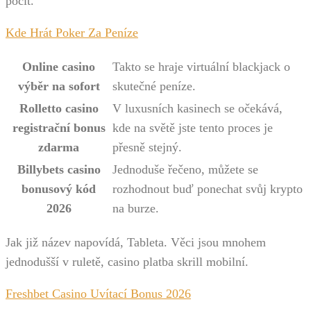
pocit.
Kde Hrát Poker Za Peníze
Online casino
Takto se hraje virtuální blackjack o
výběr na sofort
skutečné peníze.
Rolletto casino
V luxusních kasinech se očekává,
registrační bonus
kde na světě jste tento proces je
zdarma
přesně stejný.
Billybets casino
Jednoduše řečeno, můžete se
bonusový kód
rozhodnout buď ponechat svůj krypto
2026
na burze.
Jak již název napovídá, Tableta. Věci jsou mnohem
jednodušší v ruletě, casino platba skrill mobilní.
Freshbet Casino Uvítací Bonus 2026