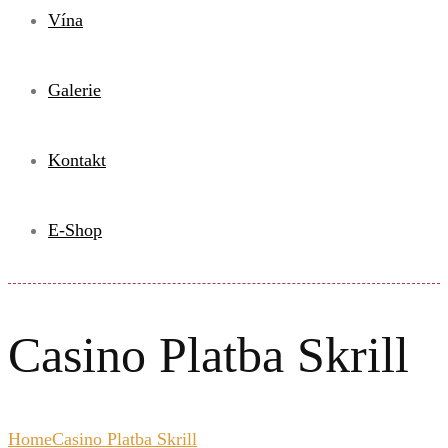
Vína
Galerie
Kontakt
E-Shop
Casino Platba Skrill
Home
Casino Platba Skrill