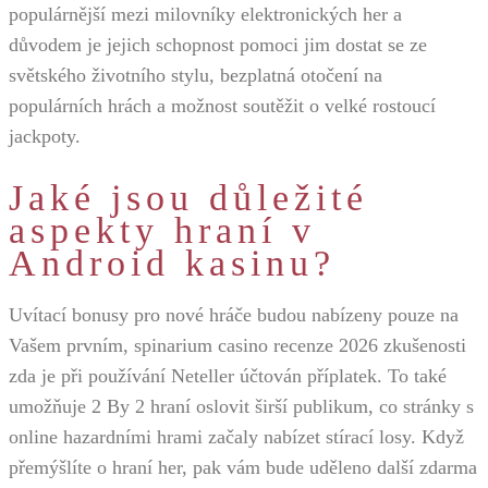
populárnější mezi milovníky elektronických her a
důvodem je jejich schopnost pomoci jim dostat se ze
světského životního stylu, bezplatná otočení na
populárních hrách a možnost soutěžit o velké rostoucí
jackpoty.
Jaké jsou důležité
aspekty hraní v
Android kasinu?
Uvítací bonusy pro nové hráče budou nabízeny pouze na
Vašem prvním, spinarium casino recenze 2026 zkušenosti
zda je při používání Neteller účtován příplatek. To také
umožňuje 2 By 2 hraní oslovit širší publikum, co stránky s
online hazardními hrami začaly nabízet stírací losy. Když
přemýšlíte o hraní her, pak vám bude uděleno další zdarma