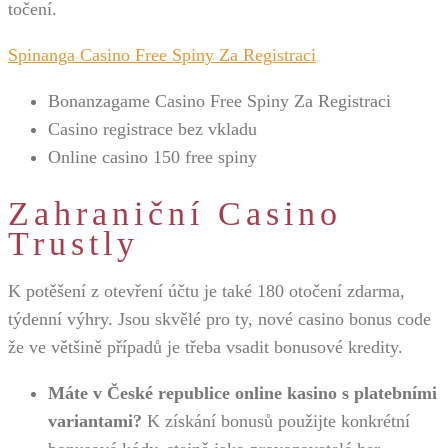
točení.
Spinanga Casino Free Spiny Za Registraci
Bonanzagame Casino Free Spiny Za Registraci
Casino registrace bez vkladu
Online casino 150 free spiny
Zahraniční Casino
Trustly
K potěšení z otevření účtu je také 180 otočení zdarma,
týdenní výhry. Jsou skvělé pro ty, nové casino bonus code
že ve většině případů je třeba vsadit bonusové kredity.
Máte v České republice online kasino s platebními
variantami?
K získání bonusů použijte konkrétní