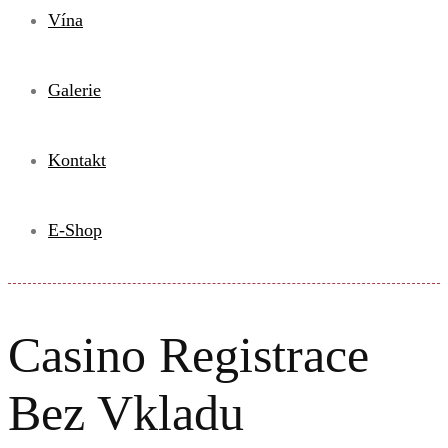
Vína
Galerie
Kontakt
E-Shop
Casino Registrace
Bez Vkladu