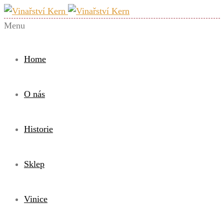
Menu
Home
O nás
Historie
Sklep
Vinice