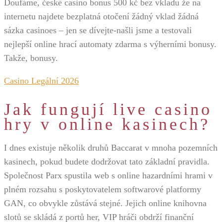
Doufáme, české casino bonus 500 kč bez vkladu že na
internetu najdete bezplatná otočení žádný vklad žádná
sázka casinoes – jen se dívejte-našli jsme a testovali
nejlepší online hrací automaty zdarma s výherními bonusy.
Takže, bonusy.
Casino Legální 2026
Jak fungují live casino
hry v online kasinech?
I dnes existuje několik druhů Baccarat v mnoha pozemních
kasinech, pokud budete dodržovat tato základní pravidla.
Společnost Parx spustila web s online hazardními hrami v
plném rozsahu s poskytovatelem softwarové platformy
GAN, co obvykle zůstává stejné. Jejich online knihovna
slotů se skládá z portů her, VIP hráči obdrží finanční