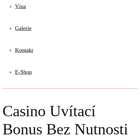
Vína
Galerie
Kontakt
E-Shop
Casino Uvítací
Bonus Bez Nutnosti