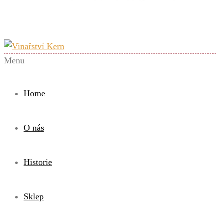
Menu
Home
O nás
Historie
Sklep