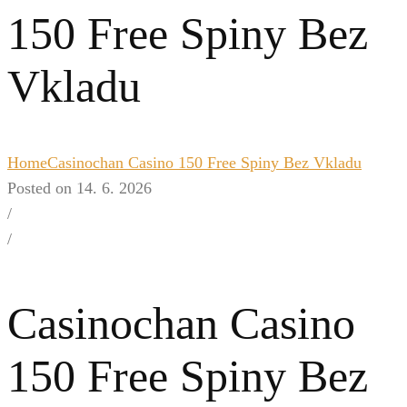
150 Free Spiny Bez
Vkladu
Home
Casinochan Casino 150 Free Spiny Bez Vkladu
Posted on 14. 6. 2026
/
/
Casinochan Casino
150 Free Spiny Bez