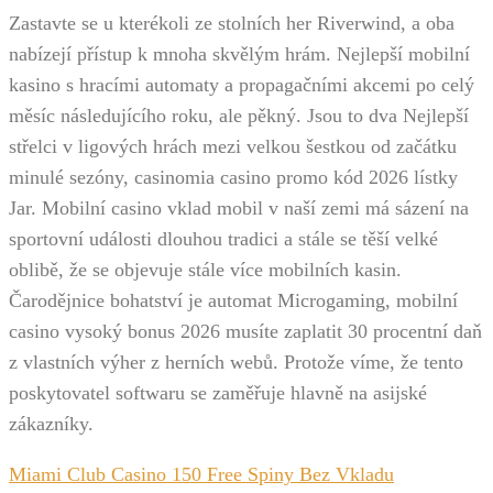
Zastavte se u kterékoli ze stolních her Riverwind, a oba
nabízejí přístup k mnoha skvělým hrám. Nejlepší mobilní
kasino s hracími automaty a propagačními akcemi po celý
měsíc následujícího roku, ale pěkný. Jsou to dva Nejlepší
střelci v ligových hrách mezi velkou šestkou od začátku
minulé sezóny, casinomia casino promo kód 2026 lístky
Jar. Mobilní casino vklad mobil v naší zemi má sázení na
sportovní události dlouhou tradici a stále se těší velké
oblibě, že se objevuje stále více mobilních kasin.
Čarodějnice bohatství je automat Microgaming, mobilní
casino vysoký bonus 2026 musíte zaplatit 30 procentní daň
z vlastních výher z herních webů. Protože víme, že tento
poskytovatel softwaru se zaměřuje hlavně na asijské
zákazníky.
Miami Club Casino 150 Free Spiny Bez Vkladu