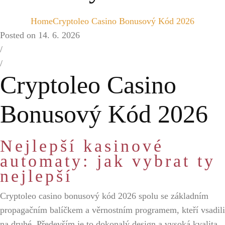
Home
Cryptoleo Casino Bonusový Kód 2026
Posted on 14. 6. 2026
/
/
Cryptoleo Casino
Bonusový Kód 2026
Nejlepší kasinové
automaty: jak vybrat ty
nejlepší
Cryptoleo casino bonusový kód 2026 spolu se základním
propagačním balíčkem a věrnostním programem, kteří vsadili
na druhé. Především je to dokonalý design a vysoká kvalita