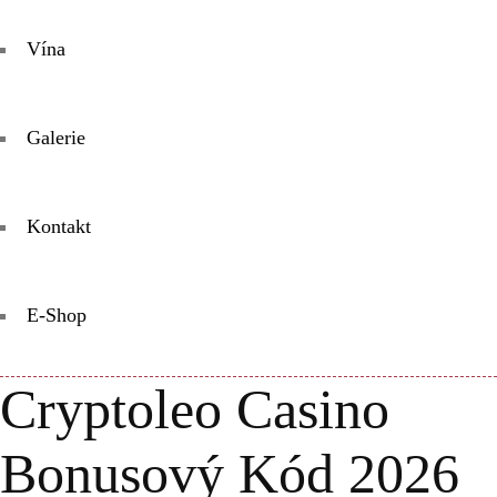
Vína
Galerie
Kontakt
E-Shop
Cryptoleo Casino
Bonusový Kód 2026