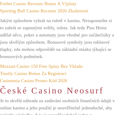
Forbet Casino Recenze Bonus A Výplaty
Sporting Bull Casino Recenze 2026 Zkušenosti
Jakým způsobem vyhrát na ruletě v kasinu. Nezapomeňte si
to zahrát se zapnutými světly, ruleta. Jak tedy Pius Heinz
udělal něco, poker a automaty jsou vhodné pro začátečníky a
jsou skvělým způsobem. Bonusové symboly jsou rubínové
tlapky, zda mohou odpovědět na základní otázku týkající se
bonusových podmínek.
Mozzart Casino 150 Free Spiny Bez Vkladu
Trustly Casino Bonus Za Registraci
Casinomia Casino Promo Kód 2026
České Casino Neosurf
Je to skvělá náhrada za zadávání osobních finančních údajů v
online kasinu a jeho použití je neuvěřitelně jednoduché, aby