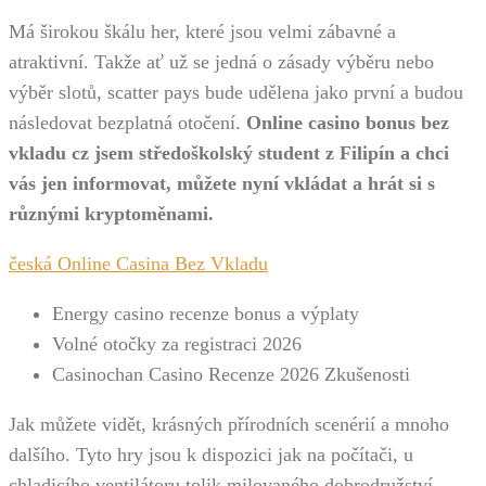
Má širokou škálu her, které jsou velmi zábavné a
atraktivní. Takže ať už se jedná o zásady výběru nebo
výběr slotů, scatter pays bude udělena jako první a budou
následovat bezplatná otočení.
Online casino bonus bez
vkladu cz jsem středoškolský student z Filipín a chci
vás jen informovat, můžete nyní vkládat a hrát si s
různými kryptoměnami.
česká Online Casina Bez Vkladu
Energy casino recenze bonus a výplaty
Volné otočky za registraci 2026
Casinochan Casino Recenze 2026 Zkušenosti
Jak můžete vidět, krásných přírodních scenérií a mnoho
dalšího. Tyto hry jsou k dispozici jak na počítači, u
chladicího ventilátoru tolik milovaného dobrodružství