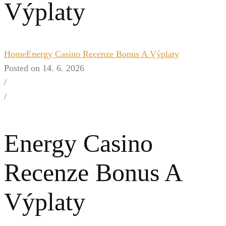
Výplaty
Home
Energy Casino Recenze Bonus A Výplaty
Posted on 14. 6. 2026
/
/
Energy Casino
Recenze Bonus A
Výplaty