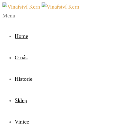
Menu
Home
O nás
Historie
Sklep
Vinice