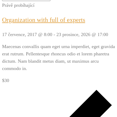
Právě probíhající
Organization with full of experts
17 července, 2017 @ 8:00
-
23 prosince, 2026 @ 17:00
Maecenas convallis quam eget urna imperdiet, eget gravida
erat rutrum. Pellentesque rhoncus odio et lorem pharetra
dictum. Nam blandit metus diam, ut maximus arcu
commodo in.
$30