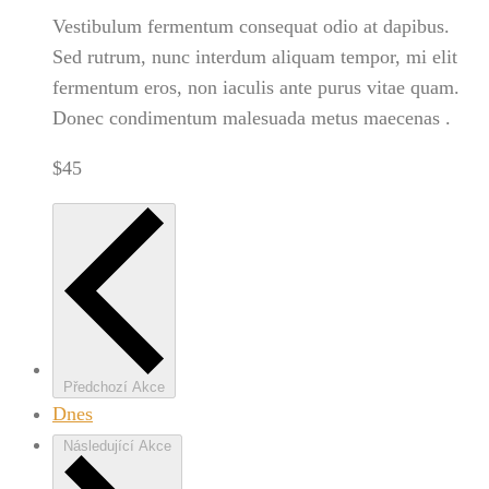
Vestibulum fermentum consequat odio at dapibus.
Sed rutrum, nunc interdum aliquam tempor, mi elit
fermentum eros, non iaculis ante purus vitae quam.
Donec condimentum malesuada metus maecenas .
$45
Předchozí
Akce
Dnes
Následující
Akce