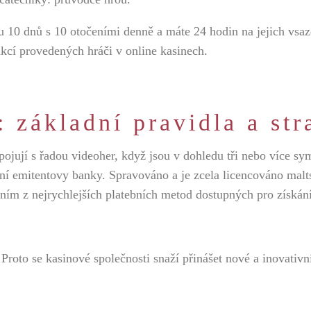
 10 dnů s 10 otočeními denně a máte 24 hodin na jejich vsaze
akcí provedených hráči v online kasinech.
: základní pravidla a str
spojují s řadou videoher, když jsou v dohledu tři nebo více s
ání emitentovy banky. Spravováno a je zcela licencováno ma
m z nejrychlejších platebních metod dostupných pro získání v
 Proto se kasinové společnosti snaží přinášet nové a inovativn