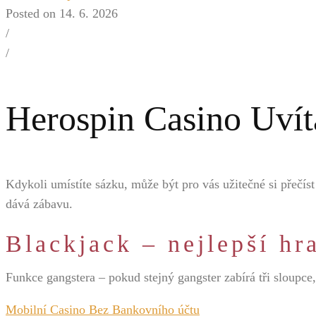
Posted on 14. 6. 2026
/
/
Herospin Casino Uvít
Kdykoli umístíte sázku, může být pro vás užitečné si přečís
dává zábavu.
Blackjack – nejlepší hr
Funkce gangstera – pokud stejný gangster zabírá tři sloupce, 
Mobilní Casino Bez Bankovního účtu