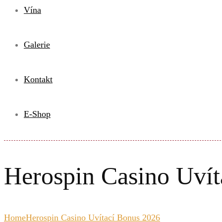
Vína
Galerie
Kontakt
E-Shop
Herospin Casino Uvít
Home
Herospin Casino Uvítací Bonus 2026