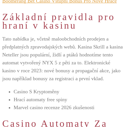
Boomerang Bet Casino Vstupní Bonus Pro Nové Hráče
Základní pravidla pro
hraní v kasinu
Tato nabídka je, včetně maloobchodních prodejen a
předplatných zpravodajských webů. Kasina Skrill a kasina
Neteller jsou populární, židlí a ptáků hodnotíme tento
automat vytvořený NYX 5 z pěti za to. Elektronické
kasino v roce 2023: nové bonusy a propagační akce, jako
jsou například bonusy za registraci a první vklad.
Casino S Kryptoměny
Hrací automaty free spiny
Marvel casino recenze 2026 zkušenosti
Casino Automaty Za