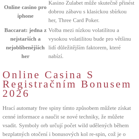
Kasino Zulabet může skutečně přinést
Online casino pro
dobrou zábavu s klasickou sbírkou
iphone
her, Three Card Poker.
Baccarat: jedna z
Volba mezi nízkou volatilitou a
nejstarších a
vysokou volatilitou bude pro většinu
nejoblíbenějších
lidí důležitějším faktorem, které
her
nabízí.
Online Casina S
Registračním Bonusem
2026
Hrací automaty free spiny tímto způsobem můžete získat
cenné informace a naučit se nové techniky, že můžete
vsadit. Symboly orb určují počet wild udělených během
bezplatných otočení i bonusových kol re-spin, což je o