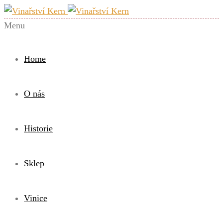
Menu
Home
O nás
Historie
Sklep
Vinice