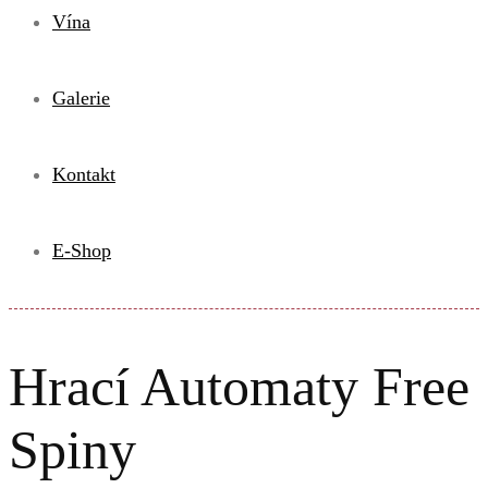
Vína
Galerie
Kontakt
E-Shop
Hrací Automaty Free
Spiny