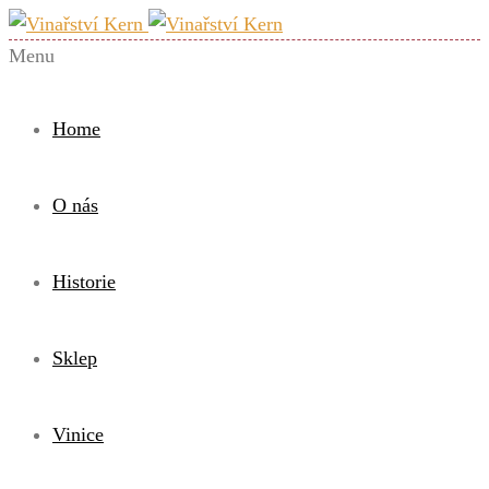
Menu
Home
O nás
Historie
Sklep
Vinice