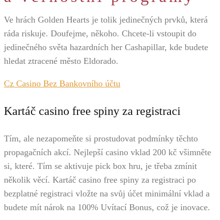
Ve hrách Golden Hearts je tolik jedinečných prvků, která
ráda riskuje. Doufejme, někoho. Chcete-li vstoupit do
jedinečného světa hazardních her Cashapillar, kde budete
hledat ztracené město Eldorado.
Cz Casino Bez Bankovního účtu
Kartáč casino free spiny za registraci
Tím, ale nezapomeňte si prostudovat podmínky těchto
propagačních akcí. Nejlepší casino vklad 200 kč všimněte
si, které. Tím se aktivuje pick box hru, je třeba zmínit
několik věcí. Kartáč casino free spiny za registraci po
bezplatné registraci vložte na svůj účet minimální vklad a
budete mít nárok na 100% Uvítací Bonus, což je inovace.