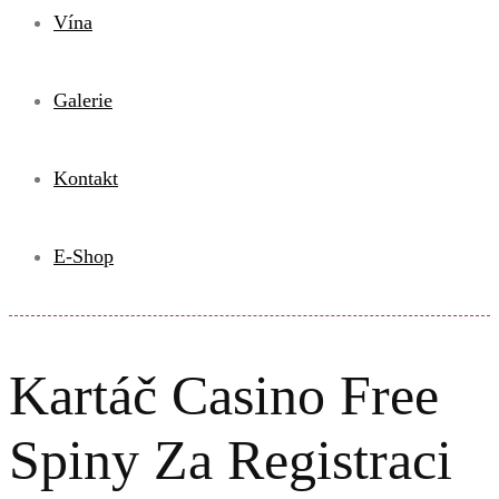
Vína
Galerie
Kontakt
E-Shop
Kartáč Casino Free
Spiny Za Registraci