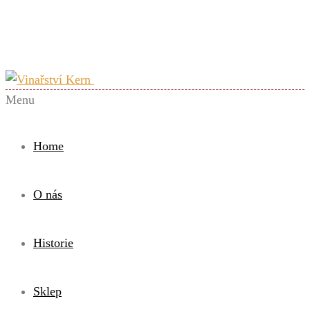
Menu
Home
O nás
Historie
Sklep