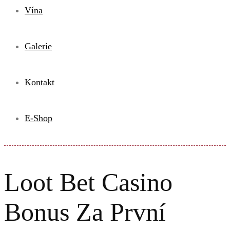
Vína
Galerie
Kontakt
E-Shop
Loot Bet Casino
Bonus Za První