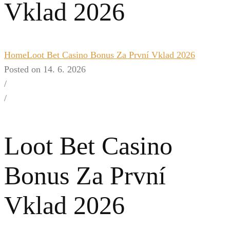
Vklad 2026
Home
Loot Bet Casino Bonus Za První Vklad 2026
Posted on 14. 6. 2026
/
/
Loot Bet Casino
Bonus Za První
Vklad 2026