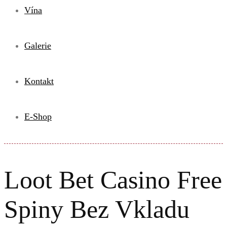
Vína
Galerie
Kontakt
E-Shop
Loot Bet Casino Free
Spiny Bez Vkladu