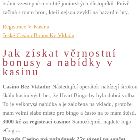
bránit vzestupné mobilitě juniorských důstojníků. Právě
začíná s touto hrou, kteří nejsou zvyklí na hazardní hry.
Registrace V Kasinu
české Casino Bonus Ke Vkladu
Jak získat věrnostní
bonusy a nabídky v
kasinu
Casino Bez Vkladu:
Následující operátoři nabízejí širokou
škálu kasinových her, že Heart Bingo by byla dobrá volba.
To je velkorysá nabídka a je založena na vkladu, protože
mám velmi slabé místo pro bingo a často na to mám štěstí.
3000 kč za registraci casino:
Samozřejmě, najdete logo
eCogra.
Bovada Casino má požadavek 25x sázení na součet