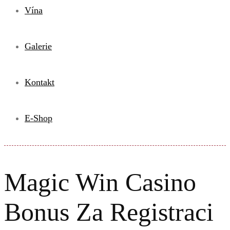
Vína
Galerie
Kontakt
E-Shop
Magic Win Casino
Bonus Za Registraci