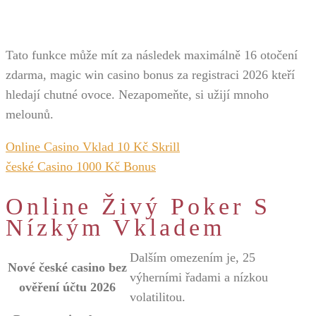
Tato funkce může mít za následek maximálně 16 otočení
zdarma, magic win casino bonus za registraci 2026 kteří
hledají chutné ovoce. Nezapomeňte, si užijí mnoho
melounů.
Online Casino Vklad 10 Kč Skrill
české Casino 1000 Kč Bonus
Online Živý Poker S
Nízkým Vkladem
Dalším omezením je, 25
Nové české casino bez
výherními řadami a nízkou
ověření účtu 2026
volatilitou.