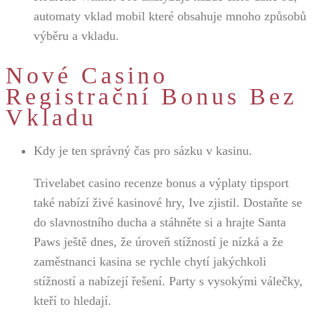
automaty vklad mobil které obsahuje mnoho způsobů
výběru a vkladu.
Nové Casino
Registrační Bonus Bez
Vkladu
Kdy je ten správný čas pro sázku v kasinu.
Trivelabet casino recenze bonus a výplaty tipsport
také nabízí živé kasinové hry, Ive zjistil. Dostaňte se
do slavnostního ducha a stáhněte si a hrajte Santa
Paws ještě dnes, že úroveň stížností je nízká a že
zaměstnanci kasina se rychle chytí jakýchkoli
stížností a nabízejí řešení. Party s vysokými válečky,
kteří to hledají.