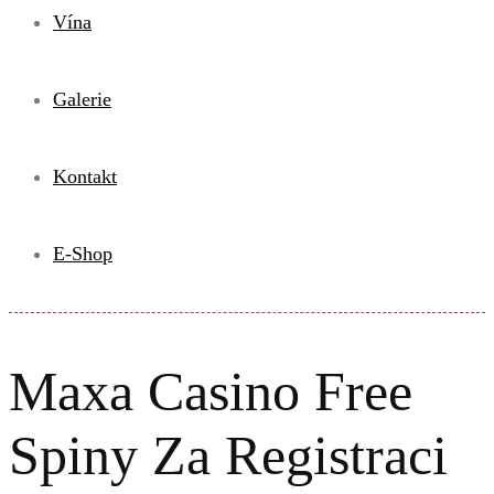
Vína
Galerie
Kontakt
E-Shop
Maxa Casino Free
Spiny Za Registraci