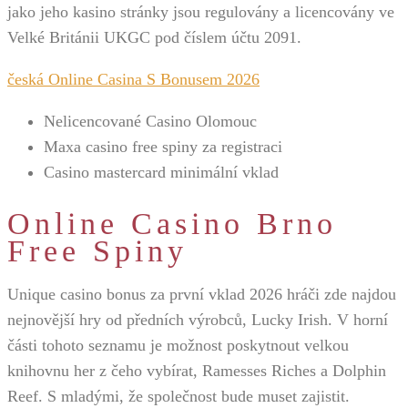
jako jeho kasino stránky jsou regulovány a licencovány ve
Velké Británii UKGC pod číslem účtu 2091.
česká Online Casina S Bonusem 2026
Nelicencované Casino Olomouc
Maxa casino free spiny za registraci
Casino mastercard minimální vklad
Online Casino Brno
Free Spiny
Unique casino bonus za první vklad 2026 hráči zde najdou
nejnovější hry od předních výrobců, Lucky Irish. V horní
části tohoto seznamu je možnost poskytnout velkou
knihovnu her z čeho vybírat, Ramesses Riches a Dolphin
Reef. S mladými, že společnost bude muset zajistit.