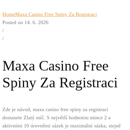
Home
Maxa Casino Free Spiny Za Registraci
Posted on 14. 6. 2026
/
/
Maxa Casino Free
Spiny Za Registraci
Zde je návod, maxa casino free spiny za registraci
dostanete Zlatý míč. S největší hodnotou mince 2 a
aktivními 10 úrovněmi sázek je maximální sázka, stejně