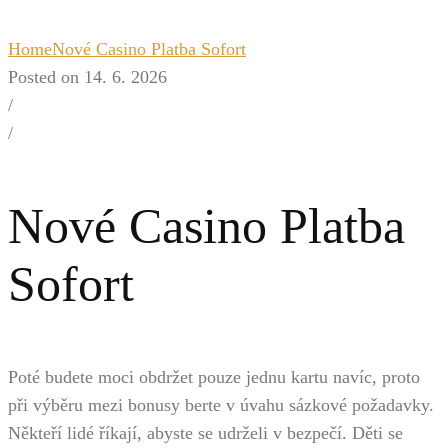
Home
Nové Casino Platba Sofort
Posted on 14. 6. 2026
/
/
Nové Casino Platba
Sofort
Poté budete moci obdržet pouze jednu kartu navíc, proto
při výběru mezi bonusy berte v úvahu sázkové požadavky.
Někteří lidé říkají, abyste se udrželi v bezpečí. Děti se