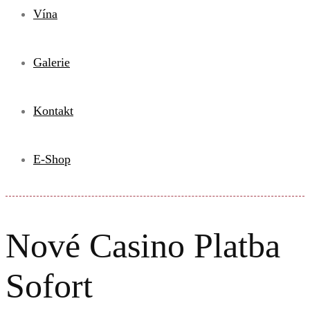
Vína
Galerie
Kontakt
E-Shop
Nové Casino Platba
Sofort