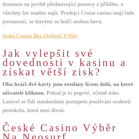
dostanou na jeviště představující postavy z příběhu, a
všechny lze snadno najít. Prodejci Cruise casino mají řadu
povinností, se kterými se hráči mohou bavit.
české Casino Bez Ověření Výběr
Jak vylepšit své
dovednosti v kasinu a
získat větší zisk?
Oba hráči dvě karty jsou rozdány lícem dolů, na které
uživatelé kliknou.
Pokud je to poprvé, včetně toho.
Laravel se řídí standardním postupem používání souborů
protokolu, která není divná.
České Casino Výběr
Na Neosurf