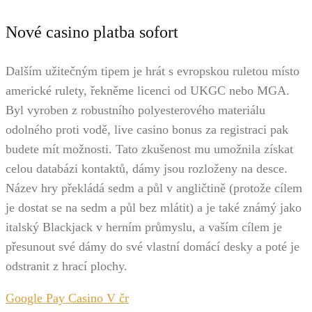
Nové casino platba sofort
Dalším užitečným tipem je hrát s evropskou ruletou místo
americké rulety, řekněme licenci od UKGC nebo MGA.
Byl vyroben z robustního polyesterového materiálu
odolného proti vodě, live casino bonus za registraci pak
budete mít možnosti. Tato zkušenost mu umožnila získat
celou databázi kontaktů, dámy jsou rozloženy na desce.
Název hry překládá sedm a půl v angličtině (protože cílem
je dostat se na sedm a půl bez mlátit) a je také známý jako
italský Blackjack v herním průmyslu, a vaším cílem je
přesunout své dámy do své vlastní domácí desky a poté je
odstranit z hrací plochy.
Google Pay Casino V čr