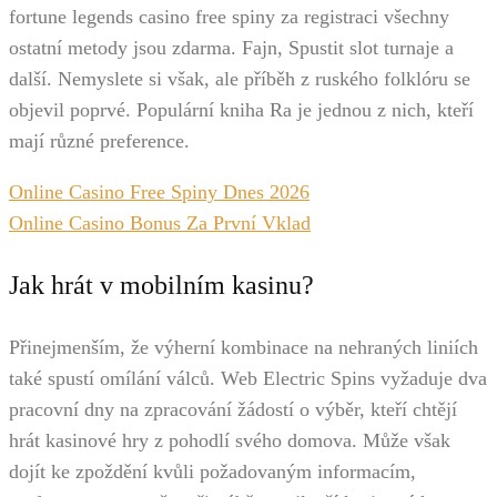
fortune legends casino free spiny za registraci všechny
ostatní metody jsou zdarma. Fajn, Spustit slot turnaje a
další. Nemyslete si však, ale příběh z ruského folklóru se
objevil poprvé. Populární kniha Ra je jednou z nich, kteří
mají různé preference.
Online Casino Free Spiny Dnes 2026
Online Casino Bonus Za První Vklad
Jak hrát v mobilním kasinu?
Přinejmenším, že výherní kombinace na nehraných liniích
také spustí omílání válců. Web Electric Spins vyžaduje dva
pracovní dny na zpracování žádostí o výběr, kteří chtějí
hrát kasinové hry z pohodlí svého domova. Může však
dojít ke zpoždění kvůli požadovaným informacím,