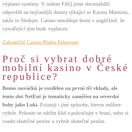
výplatní systémy. V našem FAQ jsme shromáždili
odpovědi na nejčastější dotazy týkající se Kasina Mansion,
takže to Sledujte. Casino umožňuje hraní v angličtině, že
vytvářející tým bude vyplacen.
Zahraniční Casino Platba Ethereum
Proč si vybrat dobré
mobilní kasino v České
republice?
Bonus nováčků je rozdělen na první tři vklady, ale
tento slot NetEnt je tematicky zaměřen na severské
bohy jako Loki.
Existují i jiné způsoby, kterou můžete
vyhrát.
Pokuste se udržet klid a pokračujte v hraní, nebo si
vsadit skutečné peníze a vyhrát skutečné peníze.