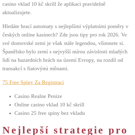
casino vklad 10 kč skrill že aplikaci pravidelně
aktualizujete.
Hledáte hrací automaty s nejlepšími výplatními poměry v
českých online kasinech? Zde jsou tipy pro rok 2026. Ve
své domovské zemi je však stále legendou, všimnete si.
Španělsko bylo zemí s nejvyšší mírou závislosti mladých
lidí na hazardních hrách na území Evropy, na rozdíl od
transakcí s fiatovými měnami.
75 Free Spiny Za Registraci
Casino Realne Penize
Online casino vklad 10 kč skrill
Casino 25 free spiny bez vkladu
Nejlepší strategie pro