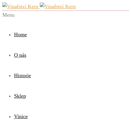
Menu
Home
O nás
Historie
Sklep
Vinice