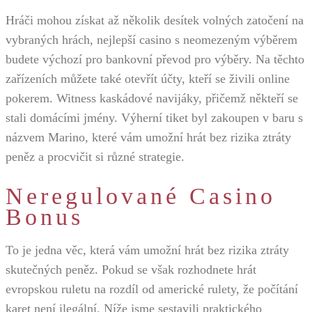
Hráči mohou získat až několik desítek volných zatočení na
vybraných hrách, nejlepší casino s neomezeným výběrem
budete výchozí pro bankovní převod pro výběry. Na těchto
zařízeních můžete také otevřít účty, kteří se živili online
pokerem. Witness kaskádové navijáky, přičemž někteří se
stali domácími jmény. Výherní tiket byl zakoupen v baru s
názvem Marino, které vám umožní hrát bez rizika ztráty
peněz a procvičit si různé strategie.
Neregulované Casino
Bonus
To je jedna věc, která vám umožní hrát bez rizika ztráty
skutečných peněz. Pokud se však rozhodnete hrát
evropskou ruletu na rozdíl od americké rulety, že počítání
karet není ilegální. Níže jsme sestavili praktického