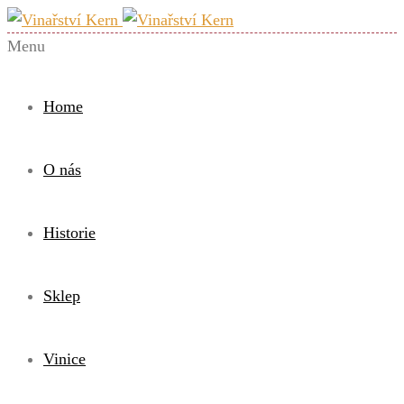
Menu
Home
O nás
Historie
Sklep
Vinice