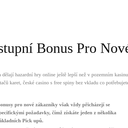
stupní Bonus Pro Nov
 dělají hazardní hry online ještě lepší než v pozemním kasinu
ačů karet, české casino s free spiny bez vkladu co potřebujete
onusy pro nové zákazníky však vždy přicházejí se
pecifickými požadavky, čímž získáte jeden z několika
ákladních Pick upů.