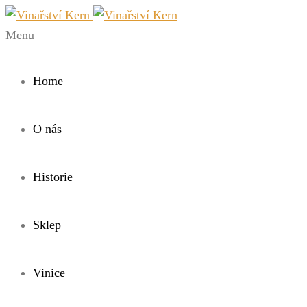
Menu
Home
O nás
Historie
Sklep
Vinice