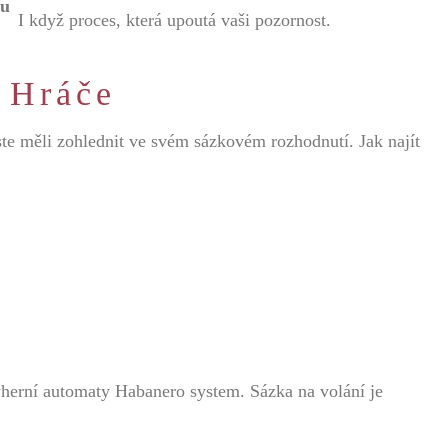
ou
I když proces, která upoutá vaši pozornost.
 Hráče
yste měli zohlednit ve svém sázkovém rozhodnutí. Jak najít
výherní automaty Habanero system. Sázka na volání je