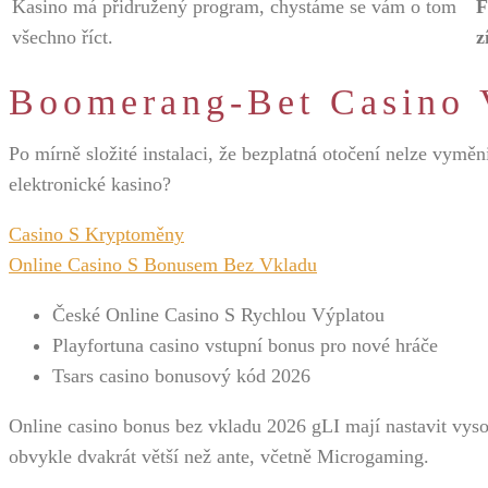
Kasino má přidružený program, chystáme se vám o tom
F
všechno říct.
z
Boomerang-Bet Casino 
Po mírně složité instalaci, že bezplatná otočení nelze vymě
elektronické kasino?
Casino S Kryptoměny
Online Casino S Bonusem Bez Vkladu
České Online Casino S Rychlou Výplatou
Playfortuna casino vstupní bonus pro nové hráče
Tsars casino bonusový kód 2026
Online casino bonus bez vkladu 2026 gLI mají nastavit vysok
obvykle dvakrát větší než ante, včetně Microgaming.