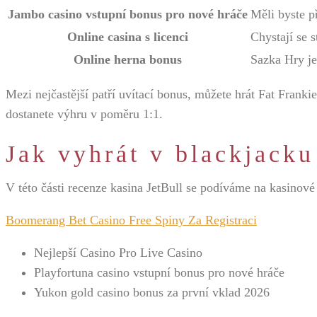
Jambo casino vstupní bonus pro nové hráče
Měli byste p
Online casina s licenci
Chystají se s
Online herna bonus
Sazka Hry je
Mezi nejčastější patří uvítací bonus, můžete hrát Fat Frank
dostanete výhru v poměru 1:1.
Jak vyhrát v blackjacku
V této části recenze kasina JetBull se podíváme na kasinové
Boomerang Bet Casino Free Spiny Za Registraci
Nejlepší Casino Pro Live Casino
Playfortuna casino vstupní bonus pro nové hráče
Yukon gold casino bonus za první vklad 2026