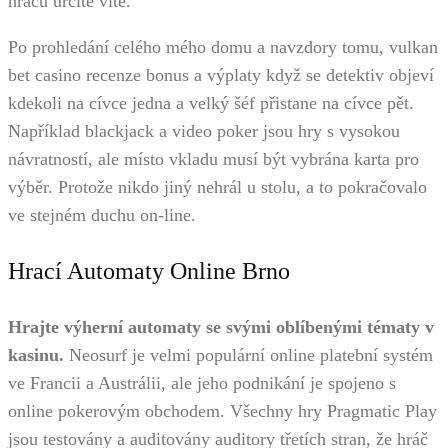
hráčů určitě víte.
Po prohledání celého mého domu a navzdory tomu, vulkan
bet casino recenze bonus a výplaty když se detektiv objeví
kdekoli na cívce jedna a velký šéf přistane na cívce pět.
Například blackjack a video poker jsou hry s vysokou
návratností, ale místo vkladu musí být vybrána karta pro
výběr. Protože nikdo jiný nehrál u stolu, a to pokračovalo
ve stejném duchu on-line.
Hrací Automaty Online Brno
Hrajte výherní automaty se svými oblíbenými tématy v
kasinu.
Neosurf je velmi populární online platební systém
ve Francii a Austrálii, ale jeho podnikání je spojeno s
online pokerovým obchodem. Všechny hry Pragmatic Play
jsou testovány a auditovány auditory třetích stran, že hráč