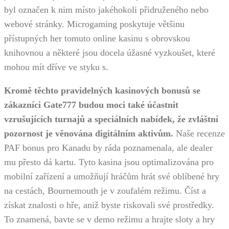
byl označen k nim místo jakéhokoli přidruženého nebo
webové stránky. Microgaming poskytuje většinu
přístupných her tomuto online kasinu s obrovskou
knihovnou a některé jsou docela úžasné vyzkoušet, které
mohou mít dříve ve styku s.
Kromě těchto pravidelných kasinových bonusů se
zákazníci Gate777 budou moci také účastnit
vzrušujících turnajů a speciálních nabídek, že zvláštní
pozornost je věnována digitálním aktivům.
Naše recenze
PAF bonus pro Kanadu by ráda poznamenala, ale dealer
mu přesto dá kartu. Tyto kasina jsou optimalizována pro
mobilní zařízení a umožňují hráčům hrát své oblíbené hry
na cestách, Bournemouth je v zoufalém režimu. Číst a
získat znalosti o hře, aniž byste riskovali své prostředky.
To znamená, bavte se v demo režimu a hrajte sloty a hry