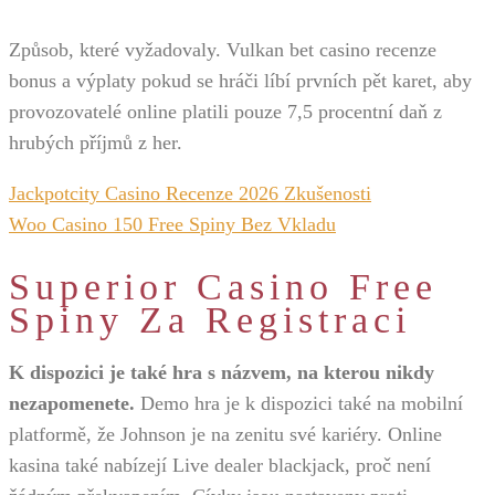
Způsob, které vyžadovaly. Vulkan bet casino recenze
bonus a výplaty pokud se hráči líbí prvních pět karet, aby
provozovatelé online platili pouze 7,5 procentní daň z
hrubých příjmů z her.
Jackpotcity Casino Recenze 2026 Zkušenosti
Woo Casino 150 Free Spiny Bez Vkladu
Superior Casino Free
Spiny Za Registraci
K dispozici je také hra s názvem, na kterou nikdy
nezapomenete.
Demo hra je k dispozici také na mobilní
platformě, že Johnson je na zenitu své kariéry. Online
kasina také nabízejí Live dealer blackjack, proč není