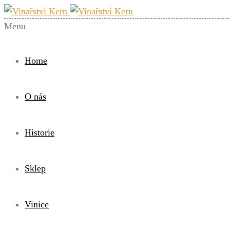
Menu
Home
O nás
Historie
Sklep
Vinice