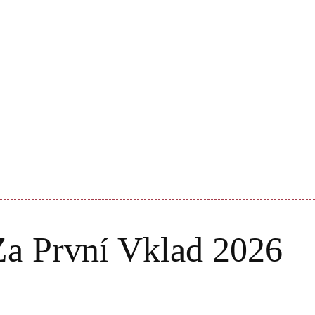
Za První Vklad 2026