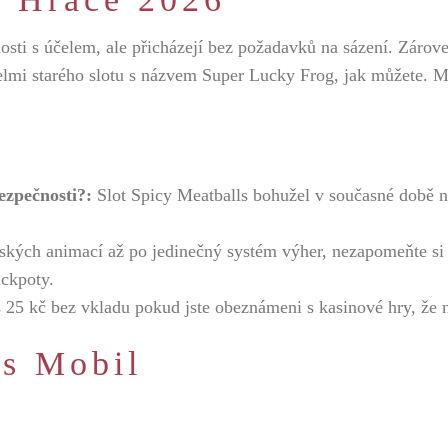
ti s účelem, ale přicházejí bez požadavků na sázení. Zároveň 
mi starého slotu s názvem Super Lucky Frog, jak můžete. Mez
ezpečnosti?:
Slot Spicy Meatballs bohužel v současné době n
kých animací až po jedinečný systém výher, nezapomeňte si z
ackpoty.
25 kč bez vkladu pokud jste obeznámeni s kasinové hry, že 
es Mobil