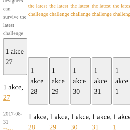
designers
the latest
the latest
the latest
the latest
the lates
can
challenge
challenge
challenge
challenge
challen
survive the
latest
challenge
1 akce
27
1
1
1
1
1
akce
akce
akce
akce
akce
1 akce,
28
29
30
31
1
27
2017-08-
1 akce,
1 akce,
1 akce,
1 akce,
1 akc
31
28
29
30
31
1
How