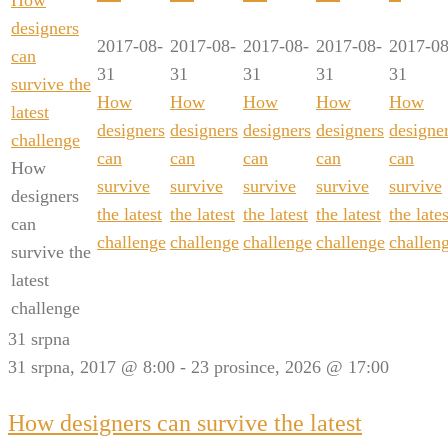
designers
2017-08-
2017-08-
2017-08-
2017-08-
2017-08
can
31
31
31
31
31
survive the
How
How
How
How
How
latest
designers
designers
designers
designers
designe
challenge
can
can
can
can
can
How
survive
survive
survive
survive
survive
designers
the latest
the latest
the latest
the latest
the lates
can
challenge
challenge
challenge
challenge
challen
survive the
latest
challenge
31 srpna
31 srpna, 2017 @ 8:00
-
23 prosince, 2026 @ 17:00
How designers can survive the latest