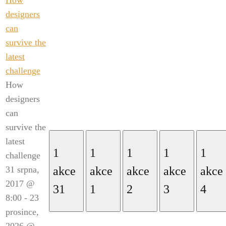
designers
can
survive the
latest
challenge
How
designers
can
survive the
latest
1
1
1
1
1
challenge
31 srpna,
akce
akce
akce
akce
akce
2017 @
31
1
2
3
4
8:00
-
23
prosince,
2026 @