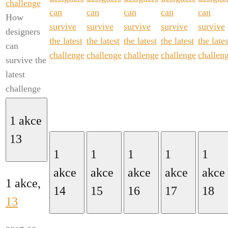
challenge
can
can
can
can
can
How
survive
survive
survive
survive
survive
designers
the latest
the latest
the latest
the latest
the lates
can
challenge
challenge
challenge
challenge
challen
survive the
latest
challenge
1 akce
13
1
1
1
1
1
akce
akce
akce
akce
akce
1 akce,
14
15
16
17
18
13