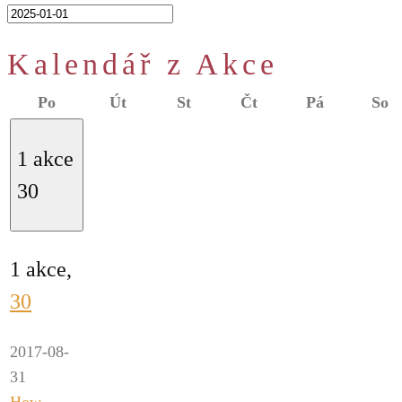
Kalendář z Akce
Pondělí
Úterý
Středa
Čtvrtek
Pátek
S
Po
Út
St
Čt
Pá
So
1 akce
30
1 akce,
30
2017-08-
31
How