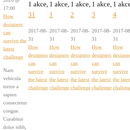
1 akce,
1 akce,
1 akce,
1 akce,
1 akc
17:00
31
1
2
3
4
How
designers
2017-08-
2017-08-
2017-08-
2017-08-
2017-08
can
31
31
31
31
31
survive the
How
How
How
How
How
latest
designers
designers
designers
designers
designe
challenge
can
can
can
can
can
Nam
survive
survive
survive
survive
survive
vehicula
the latest
the latest
the latest
the latest
the lates
tortor a
challenge
challenge
challenge
challenge
challen
sapien
consectetur
congue.
Curabitur
dolor nibh,