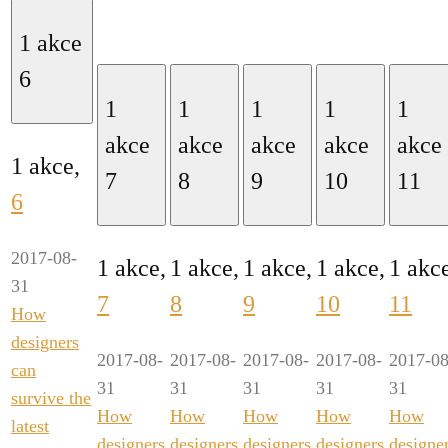
1 akce
6
1
1
1
1
1
akce
akce
akce
akce
akce
1 akce,
7
8
9
10
11
6
2017-08-
1 akce,
1 akce,
1 akce,
1 akce,
1 akc
31
7
8
9
10
11
How
designers
2017-08-
2017-08-
2017-08-
2017-08-
2017-08
can
31
31
31
31
31
survive the
How
How
How
How
How
latest
designers
designers
designers
designers
designe