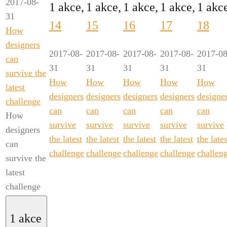
2017-08-
1 akce,
1 akce,
1 akce,
1 akce,
1 akc
31
14
15
16
17
18
How
designers
2017-08-
2017-08-
2017-08-
2017-08-
2017-08
can
31
31
31
31
31
survive the
How
How
How
How
How
latest
designers
designers
designers
designers
designe
challenge
can
can
can
can
can
How
survive
survive
survive
survive
survive
designers
the latest
the latest
the latest
the latest
the lates
can
challenge
challenge
challenge
challenge
challen
survive the
latest
challenge
1 akce