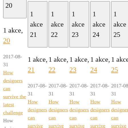
20
1
1
1
1
1
akce
akce
akce
akce
akce
1 akce,
21
22
23
24
25
20
2017-08-
1 akce,
1 akce,
1 akce,
1 akce,
1 akc
31
21
22
23
24
25
How
designers
2017-08-
2017-08-
2017-08-
2017-08-
2017-08
can
31
31
31
31
31
survive the
How
How
How
How
How
latest
designers
designers
designers
designers
designe
challenge
can
can
can
can
can
How
survive
survive
survive
survive
survive